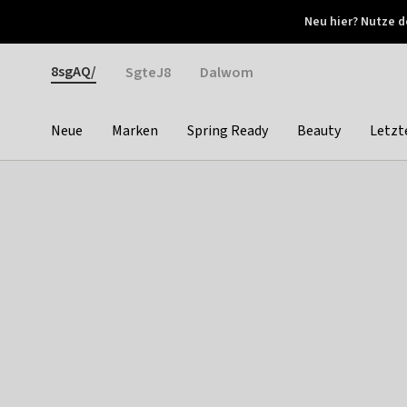
Otrium
Neu hier? Nutze d
Neue Angebote jede Woche
Kostenloser Versand ab 
Gender
8sgAQ/
SgteJ8
Dalwom
Neue
Marken
Spring Ready
Beauty
Letzt
Categories