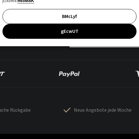
jOXvm4
mI5M8K
BMcLyf
gEcwUT
fache Rückgabe
Neue Angebote jede Woche