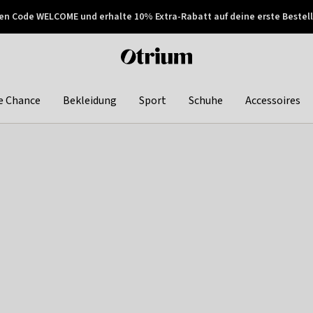
en Code WELCOME und erhalte 10% Extra-Rabatt auf deine erste Bestell
150€ !
Später zahlen
Otrium
home
page
e Chance
Bekleidung
Sport
Schuhe
Accessoires