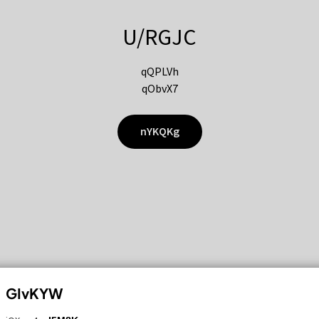
U/RGJC
qQPLVh
qObvX7
nYKQKg
GIvKYW