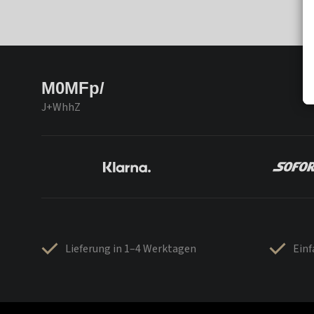
M0MFp/
J+WhhZ
Lieferung in 1–4 Werktagen
Ein