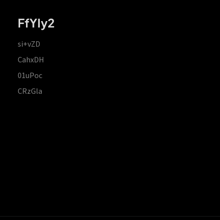
FfYIy2
si+vZD
CahxDH
01uPoc
CRzGla