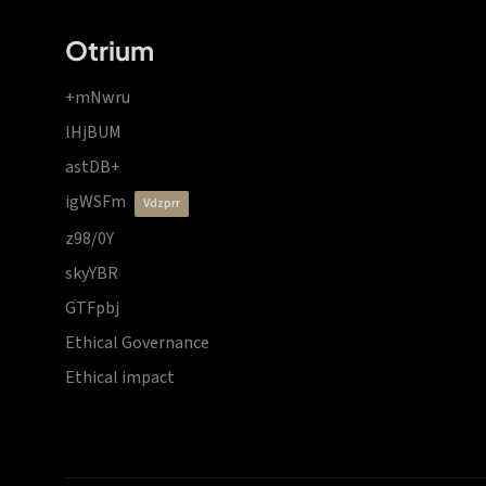
Otrium
+mNwru
lHjBUM
astDB+
igWSFm
vdzprr
z98/0Y
skyYBR
GTFpbj
Ethical Governance
Ethical impact