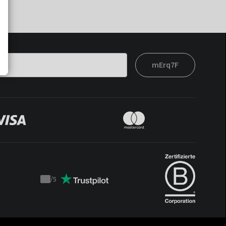
mErq7F
/
5
Trustpilot
score