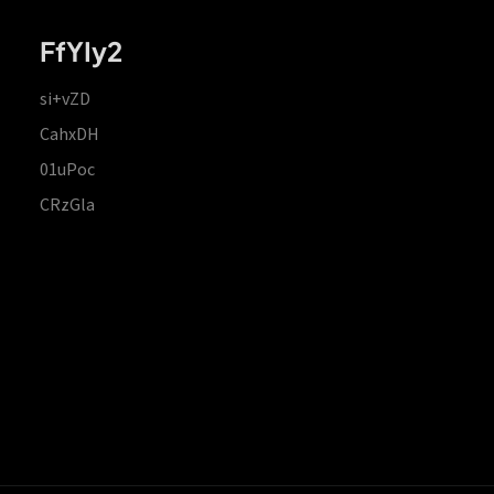
FfYIy2
si+vZD
CahxDH
01uPoc
CRzGla