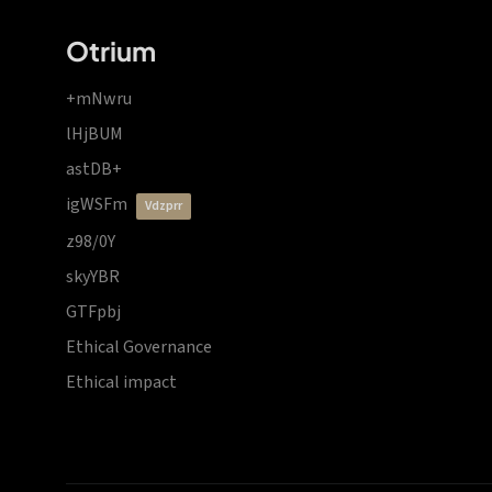
Otrium
+mNwru
lHjBUM
astDB+
igWSFm
vdzprr
z98/0Y
skyYBR
GTFpbj
Ethical Governance
Ethical impact