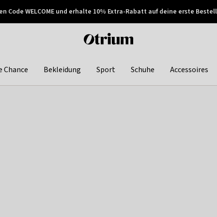
en Code WELCOME und erhalte 10% Extra-Rabatt auf deine erste Bestell
150€ !
Später zahlen
Otrium
home
page
e Chance
Bekleidung
Sport
Schuhe
Accessoires