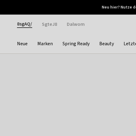
Otrium
Neu hier? Nutze d
Neue Angebote jede Woche
Kostenloser Versand ab 
Gender
8sgAQ/
SgteJ8
Dalwom
Neue
Marken
Spring Ready
Beauty
Letzt
Categories