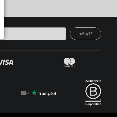
mErq7F
/
5
Trustpilot
score