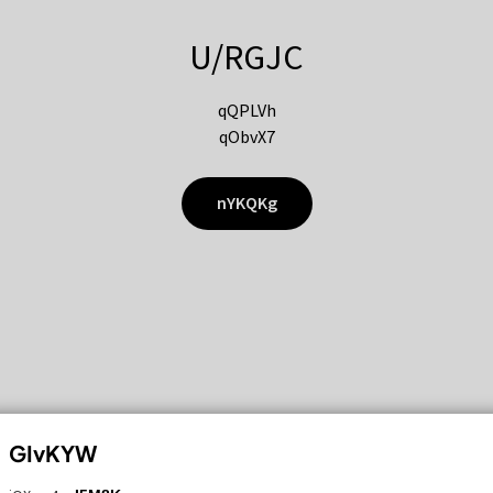
U/RGJC
qQPLVh
qObvX7
nYKQKg
GIvKYW