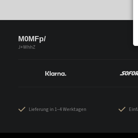
M0MFp/
J+WhhZ
Lieferung in 1–4 Werktagen
Ein