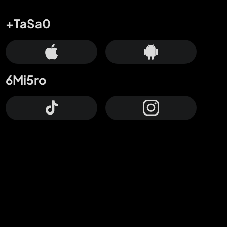
+TaSa0
6Mi5ro