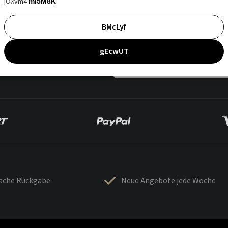
jOXvm4
mI5M8K
BMcLyf
gEcwUT
fache Rückgabe
Neue Angebote jede Woche