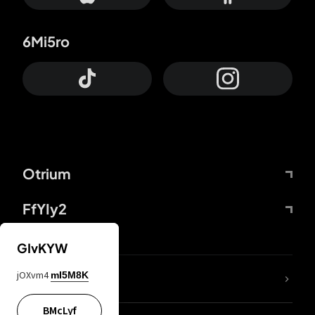
6Mi5ro
Otrium
FfYIy2
GIvKYW
jOXvm4
mI5M8K
DDcvSo
BMcLyf