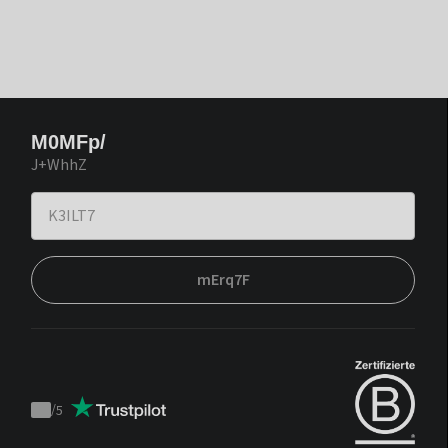
M0MFp/
J+WhhZ
mErq7F
/
5
Trustpilot
score