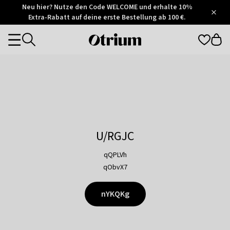
Otrium
Neu hier? Nutze den Code WELCOME und erhalte 10%
/
5
Extra-Rabatt auf deine erste Bestellung ab 100 €.
Trustpilot
score
Otrium
Categories
home
page
U/RGJC
qQPLVh
qObvX7
nYKQKg