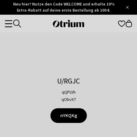
Otrium
Neu hier? Nutze den Code WELCOME und erhalte 10%
/
5
Extra-Rabatt auf deine erste Bestellung ab 100 €.
Trustpilot
score
Otrium
Categories
home
page
U/RGJC
qQPLVh
qObvX7
nYKQKg