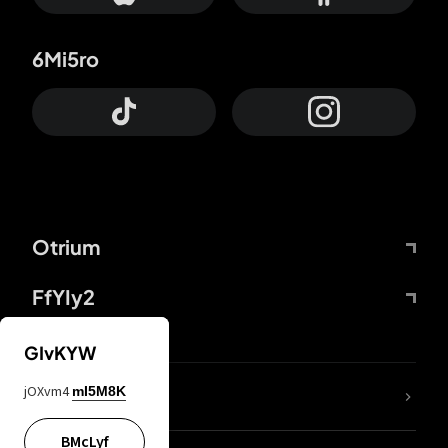
6Mi5ro
Otrium
FfYIy2
GIvKYW
jOXvm4
mI5M8K
DDcvSo
BMcLyf