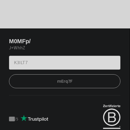
M0MFp/
J+WhhZ
mErq7F
/
5
Trustpilot
score