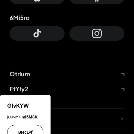
6Mi5ro
Otrium
FfYIy2
GIvKYW
jOXvm4
mI5M8K
DDcvSo
BMcLyf