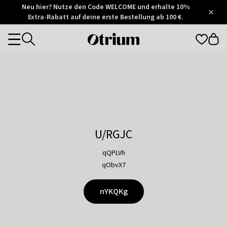
Otrium
Neu hier? Nutze den Code WELCOME und erhalte 10%
/
5
Extra-Rabatt auf deine erste Bestellung ab 100 €.
Trustpilot
score
Otrium
Categories
home
page
U/RGJC
qQPLVh
qObvX7
nYKQKg