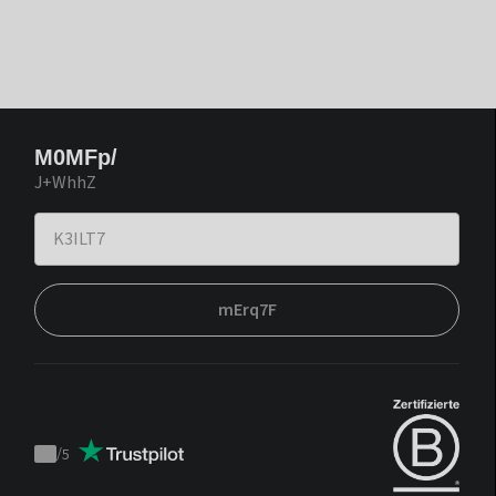
M0MFp/
J+WhhZ
mErq7F
/
5
Trustpilot
score