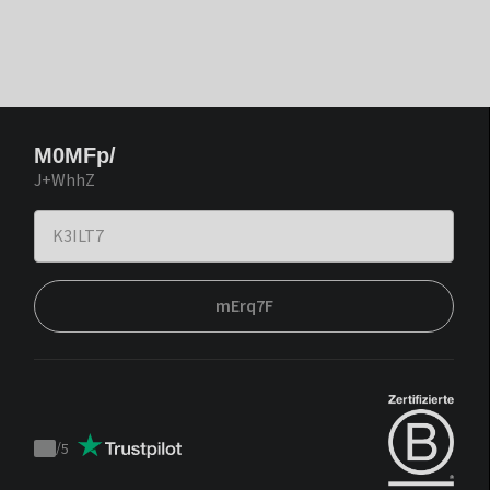
M0MFp/
J+WhhZ
mErq7F
/
5
Trustpilot
score