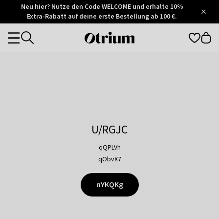
Otrium
Neu hier? Nutze den Code WELCOME und erhalte 10%
/
5
Extra-Rabatt auf deine erste Bestellung ab 100 €.
Trustpilot
score
Otrium
Categories
home
page
U/RGJC
qQPLVh
qObvX7
nYKQKg