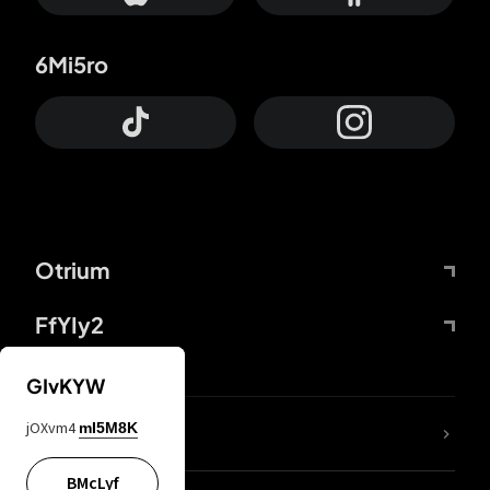
6Mi5ro
Otrium
FfYIy2
GIvKYW
jOXvm4
mI5M8K
DDcvSo
BMcLyf