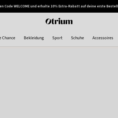
en Code WELCOME und erhalte 10% Extra-Rabatt auf deine erste Bestell
150€ !
Später zahlen
Otrium
home
page
e Chance
Bekleidung
Sport
Schuhe
Accessoires