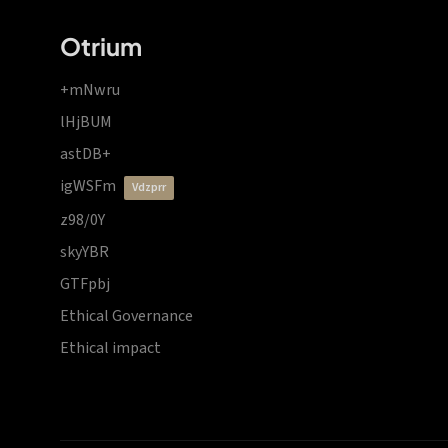
Otrium
+mNwru
lHjBUM
astDB+
igWSFm
vdzprr
z98/0Y
skyYBR
GTFpbj
Ethical Governance
Ethical impact