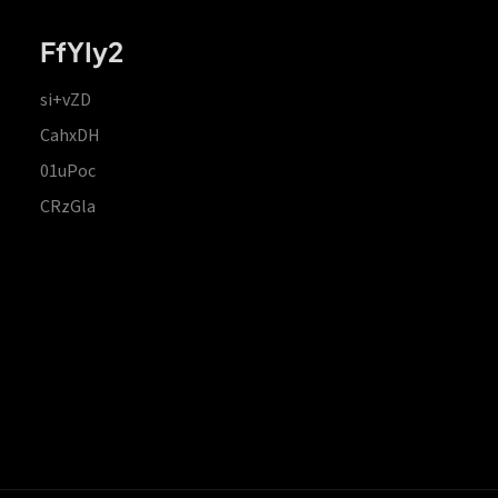
FfYIy2
si+vZD
CahxDH
01uPoc
CRzGla