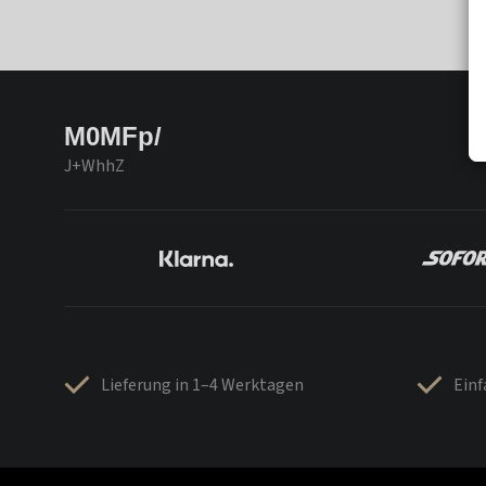
M0MFp/
J+WhhZ
Lieferung in 1–4 Werktagen
Ein