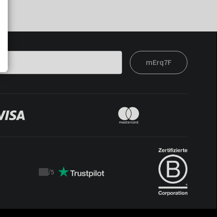
mErq7F
/
5
Trustpilot
score