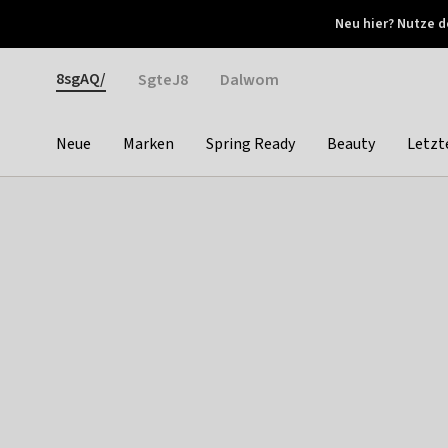
Otrium
Neu hier? Nutze d
Neue Angebote jede Woche
Kostenloser Versand ab 
Gender
8sgAQ/
SgteJ8
Dalwom
Neue
Marken
Spring Ready
Beauty
Letzt
Categories