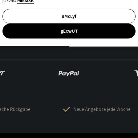
jOXvm4
mI5M8K
BMcLyf
gEcwUT
fache Rückgabe
Neue Angebote jede Woche