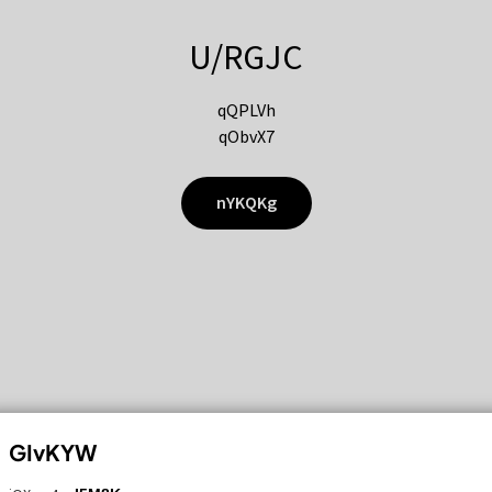
U/RGJC
qQPLVh
qObvX7
nYKQKg
GIvKYW