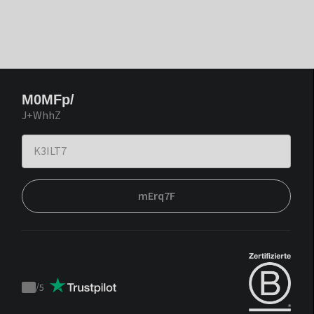
M0MFp/
J+WhhZ
mErq7F
/
5
Trustpilot
score