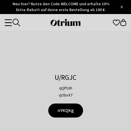
Otrium
Neu hier? Nutze den Code WELCOME und erhalte 10%
/
5
Extra-Rabatt auf deine erste Bestellung ab 100 €.
Trustpilot
score
Otrium
Categories
home
page
U/RGJC
qQPLVh
qObvX7
nYKQKg