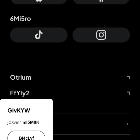
6Mi5ro
Otrium
FfYIy2
GIvKYW
jOXvm4
mI5M8K
DDcvSo
BMcLyf