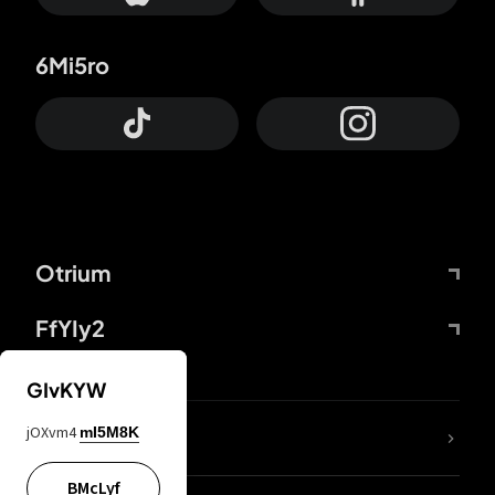
6Mi5ro
Otrium
FfYIy2
GIvKYW
jOXvm4
mI5M8K
DDcvSo
BMcLyf