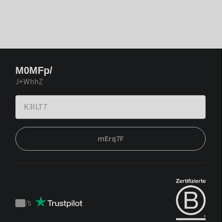
M0MFp/
J+WhhZ
mErq7F
/
5
Trustpilot
score