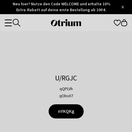
Otrium
Neu hier? Nutze den Code WELCOME und erhalte 10%
/
5
Extra-Rabatt auf deine erste Bestellung ab 100 €.
Trustpilot
score
Otrium
Categories
home
page
U/RGJC
qQPLVh
qObvX7
nYKQKg