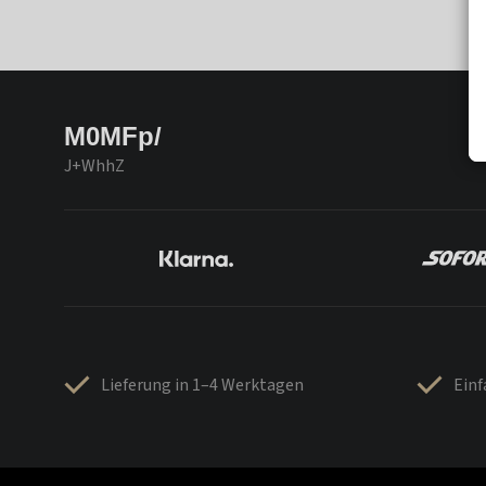
M0MFp/
J+WhhZ
Lieferung in 1–4 Werktagen
Ein