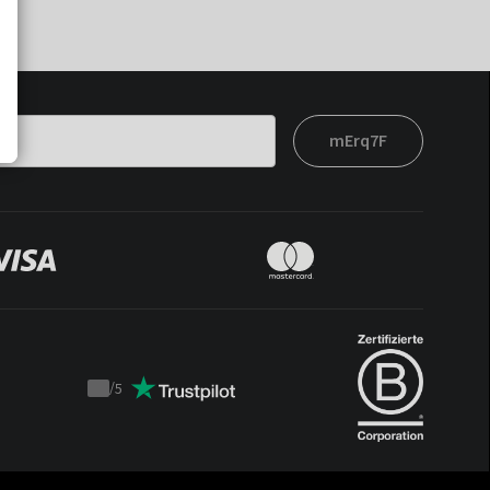
mErq7F
/
5
Trustpilot
score