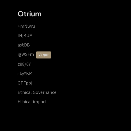
Otrium
+mNwru
lHjBUM
astDB+
igWSFm
vdzprr
z98/0Y
skyYBR
GTFpbj
Ethical Governance
Ethical impact