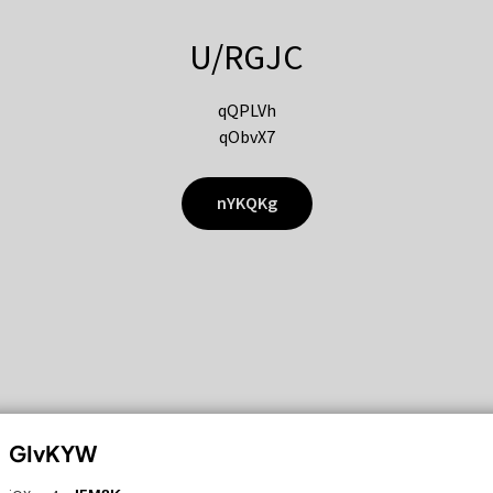
U/RGJC
qQPLVh
qObvX7
nYKQKg
GIvKYW