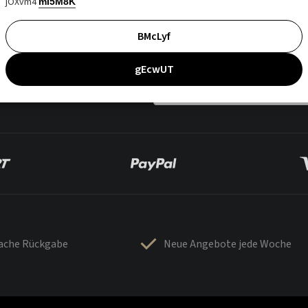
jOXvm4
mI5M8K
BMcLyf
gEcwUT
fache Rückgabe
Neue Angebote jede Woche