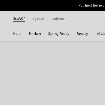
Otrium
Neu hier? Nutze d
Neue Angebote jede Woche
Kostenloser Versand ab 
Gender
8sgAQ/
SgteJ8
Dalwom
Neue
Marken
Spring Ready
Beauty
Letzt
Categories