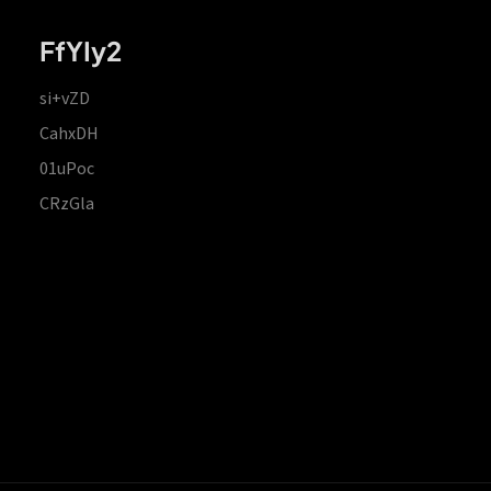
FfYIy2
si+vZD
CahxDH
01uPoc
CRzGla