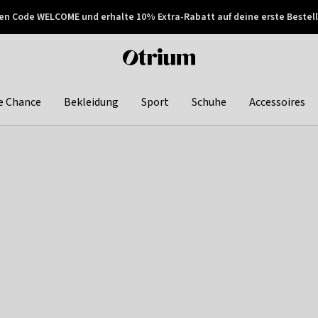
en Code WELCOME und erhalte 10% Extra-Rabatt auf deine erste Bestell
150€ !
Später zahlen
Otrium
home
page
e Chance
Bekleidung
Sport
Schuhe
Accessoires