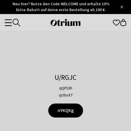
Otrium
Neu hier? Nutze den Code WELCOME und erhalte 10%
/
5
Extra-Rabatt auf deine erste Bestellung ab 100 €.
Trustpilot
score
Otrium
Categories
home
page
U/RGJC
qQPLVh
qObvX7
nYKQKg