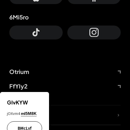
6Mi5ro
Otrium
FfYIy2
GIvKYW
jOXvm4
mI5M8K
DDcvSo
BMcLyf