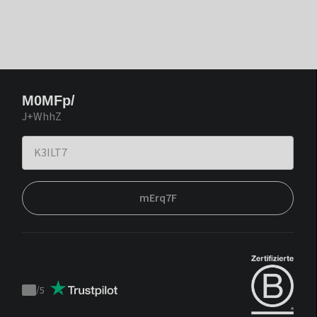
M0MFp/
J+WhhZ
mErq7F
/
5
Trustpilot
score