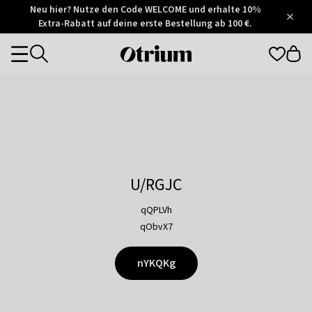
Otrium
Neu hier? Nutze den Code WELCOME und erhalte 10%
/
5
Extra-Rabatt auf deine erste Bestellung ab 100 €.
Trustpilot
score
Otrium
Categories
home
page
U/RGJC
qQPLVh
qObvX7
nYKQKg