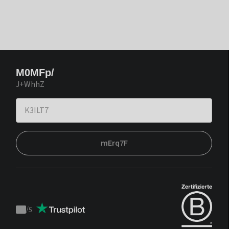
M0MFp/
J+WhhZ
mErq7F
/
5
Trustpilot
score