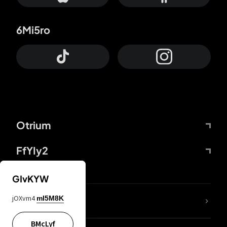
6Mi5ro
Otrium
FfYIy2
GIvKYW
jOXvm4
mI5M8K
DDcvSo
BMcLyf