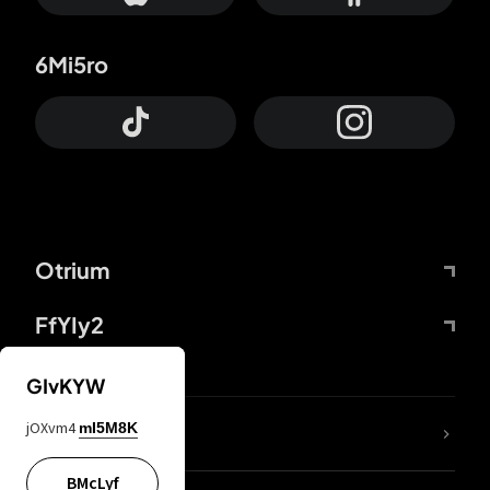
6Mi5ro
Otrium
FfYIy2
GIvKYW
jOXvm4
mI5M8K
DDcvSo
BMcLyf