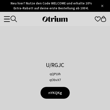
Otrium
Neu hier? Nutze den Code WELCOME und erhalte 10%
/
5
Extra-Rabatt auf deine erste Bestellung ab 100 €.
Trustpilot
score
Otrium
Categories
home
page
U/RGJC
qQPLVh
qObvX7
nYKQKg