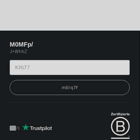
M0MFp/
J+WhhZ
mErq7F
/
5
Trustpilot
score