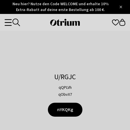
Otrium
Neu hier? Nutze den Code WELCOME und erhalte 10%
/
5
Extra-Rabatt auf deine erste Bestellung ab 100 €.
Trustpilot
score
Otrium
Categories
home
page
U/RGJC
qQPLVh
qObvX7
nYKQKg