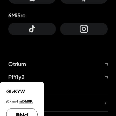
6Mi5ro
Otrium
FfYIy2
GIvKYW
jOXvm4
mI5M8K
DDcvSo
BMcLyf