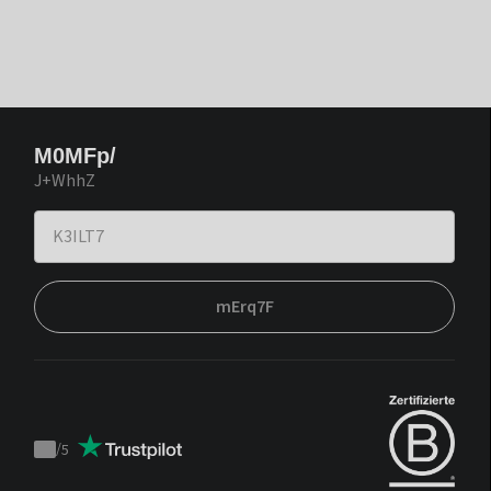
M0MFp/
J+WhhZ
mErq7F
/
5
Trustpilot
score