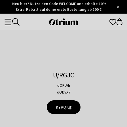
Otrium
Neu hier? Nutze den Code WELCOME und erhalte 10%
/
5
Extra-Rabatt auf deine erste Bestellung ab 100 €.
Trustpilot
score
Otrium
Categories
home
page
U/RGJC
qQPLVh
qObvX7
nYKQKg