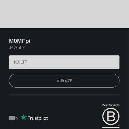
M0MFp/
J+WhhZ
mErq7F
/
5
Trustpilot
score