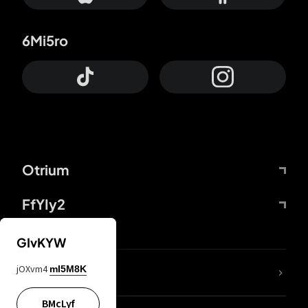
6Mi5ro
Otrium
FfYIy2
GIvKYW
jOXvm4
mI5M8K
DDcvSo
BMcLyf