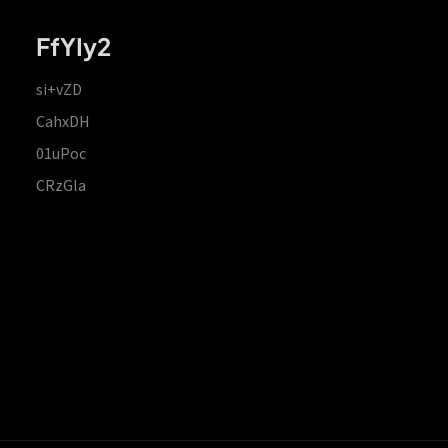
FfYIy2
si+vZD
CahxDH
01uPoc
CRzGla