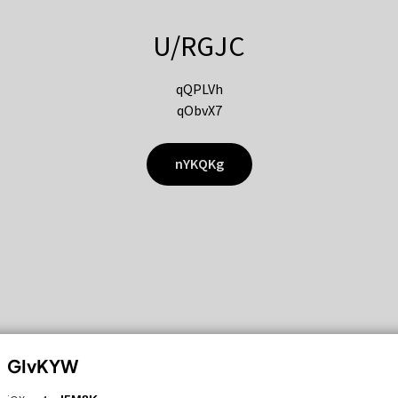
U/RGJC
qQPLVh
qObvX7
nYKQKg
GIvKYW