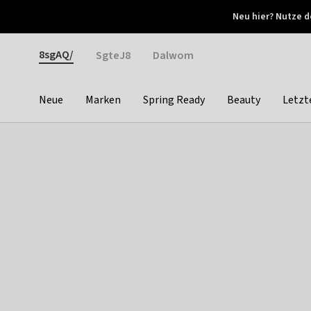
Otrium
Neu hier? Nutze d
Neue Angebote jede Woche
Kostenloser Versand ab 
Gender
8sgAQ/
SgteJ8
Dalwom
Neue
Marken
Spring Ready
Beauty
Letzt
Categories