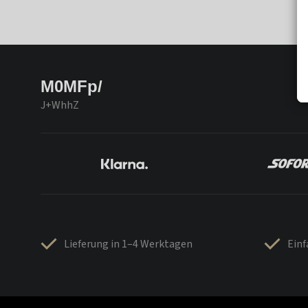
M0MFp/
J+WhhZ
Lieferung in 1–4 Werktagen
Ein