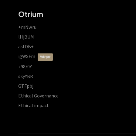
Otrium
+mNwru
lHjBUM
astDB+
igWSFm
vdzprr
z98/0Y
skyYBR
GTFpbj
Ethical Governance
Ethical impact