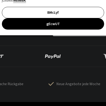
jOXvm4
mI5M8K
BMcLyf
gEcwUT
fache Rückgabe
Neue Angebote jede Woche