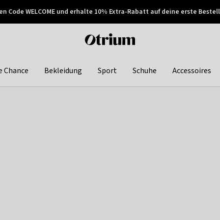
en Code WELCOME und erhalte 10% Extra-Rabatt auf deine erste Bestell
150€ !
Später zahlen
Otrium
home
page
e Chance
Bekleidung
Sport
Schuhe
Accessoires