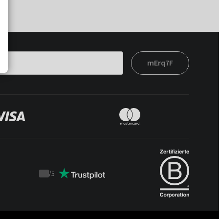
mErq7F
/
5
Trustpilot
score