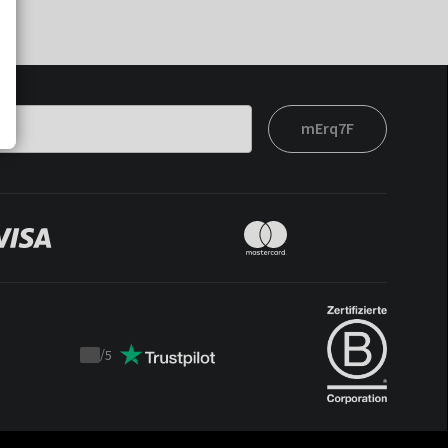
mErq7F
/
5
Trustpilot
score