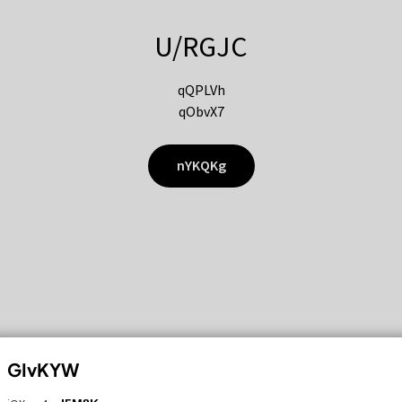
U/RGJC
qQPLVh
qObvX7
nYKQKg
GIvKYW