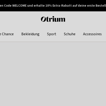
en Code WELCOME und erhalte 10% Extra-Rabatt auf deine erste Bestell
150€ !
Später zahlen
Otrium
home
page
e Chance
Bekleidung
Sport
Schuhe
Accessoires