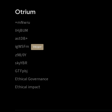
Otrium
+mNwru
lHjBUM
astDB+
igWSFm
vdzprr
z98/0Y
skyYBR
GTFpbj
Ethical Governance
Ethical impact