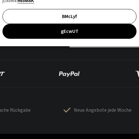
jOXvm4
mI5M8K
BMcLyf
gEcwUT
fache Rückgabe
Neue Angebote jede Woche