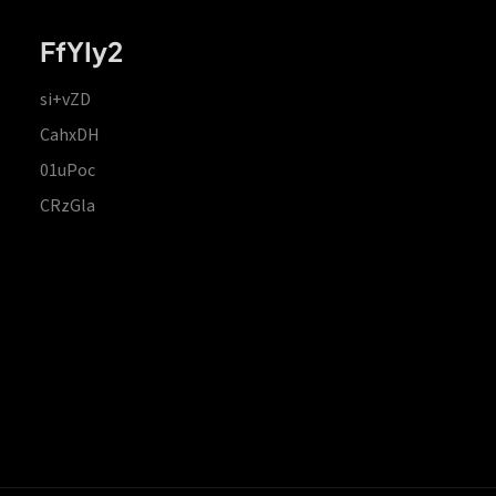
FfYIy2
si+vZD
CahxDH
01uPoc
CRzGla