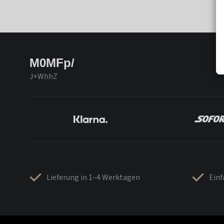
M0MFp/
J+WhhZ
Lieferung in 1–4 Werktagen
Ein