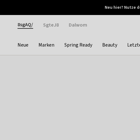
Otrium
Neu hier? Nutze d
Neue Angebote jede Woche
Kostenloser Versand ab 
Gender
8sgAQ/
SgteJ8
Dalwom
Neue
Marken
Spring Ready
Beauty
Letzt
Categories