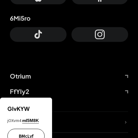
6Mi5ro
Otrium
FfYIy2
GIvKYW
jOXvm4
mI5M8K
DDcvSo
BMcLyf