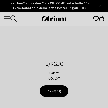
Otrium
Neu hier? Nutze den Code WELCOME und erhalte 10%
/
5
Extra-Rabatt auf deine erste Bestellung ab 100 €.
Trustpilot
score
Otrium
Categories
home
page
U/RGJC
qQPLVh
qObvX7
nYKQKg