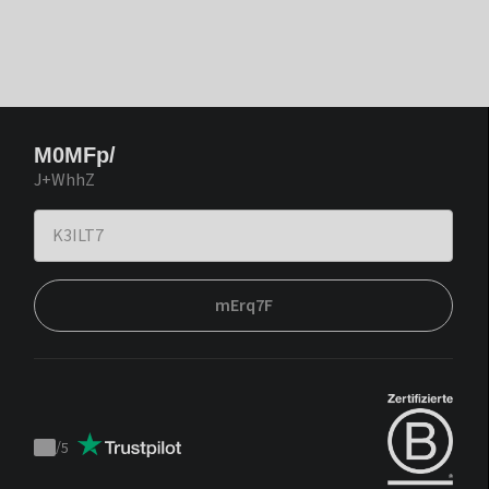
M0MFp/
J+WhhZ
mErq7F
/
5
Trustpilot
score