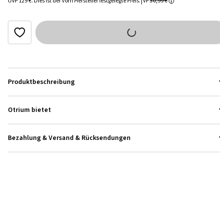
UVP
129 €
.
Dies ist der vom Hersteller festgelegte Preis.
VP
30,99 €
Produktbeschreibung
Otrium bietet
Bezahlung & Versand & Rücksendungen