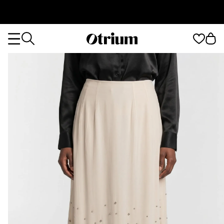
Otrium
Otrium
home
page