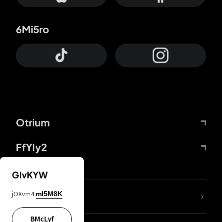
6Mi5ro
Otrium
FfYIy2
GIvKYW
jOXvm4
mI5M8K
DDcvSo
BMcLyf