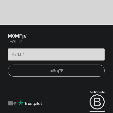
M0MFp/
J+WhhZ
mErq7F
/
5
Trustpilot
score