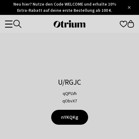
Otrium
Neu hier? Nutze den Code WELCOME und erhalte 10%
/
5
Extra-Rabatt auf deine erste Bestellung ab 100 €.
Trustpilot
score
Otrium
Categories
home
page
U/RGJC
qQPLVh
qObvX7
nYKQKg