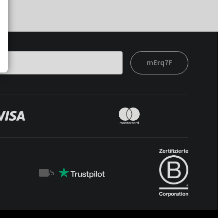
mErq7F
/
5
Trustpilot
score