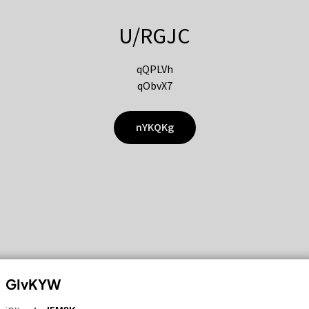
U/RGJC
qQPLVh
qObvX7
nYKQKg
GIvKYW