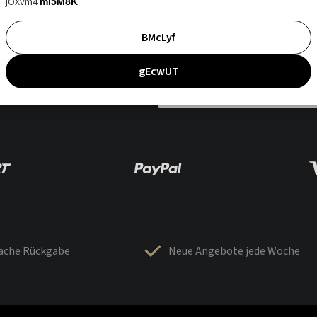
jOXvm4
mI5M8K
BMcLyf
gEcwUT
fache Rückgabe
Neue Angebote jede Woche