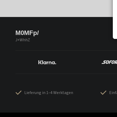
M0MFp/
J+WhhZ
Lieferung in 1–4 Werktagen
Ein