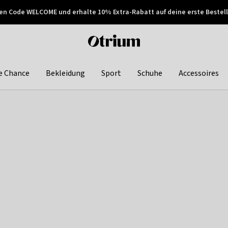
en Code WELCOME und erhalte 10% Extra-Rabatt auf deine erste Bestell
150€ !
Später zahlen
Otrium
home
page
e Chance
Bekleidung
Sport
Schuhe
Accessoires