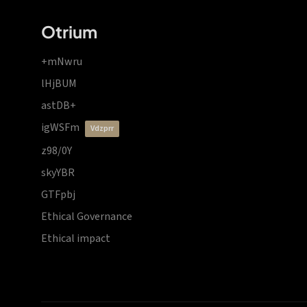
Otrium
+mNwru
lHjBUM
astDB+
igWSFm
vdzprr
z98/0Y
skyYBR
GTFpbj
Ethical Governance
Ethical impact