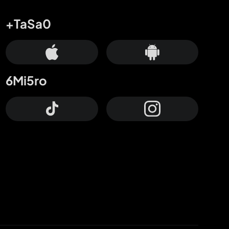
+TaSa0
6Mi5ro