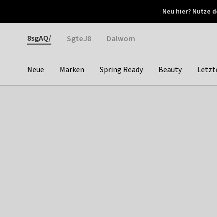
Otrium
Neu hier? Nutze d
Neue Angebote jede Woche
Kostenloser Versand ab 
Gender
8sgAQ/
SgteJ8
Dalwom
Neue
Marken
Spring Ready
Beauty
Letzt
Categories