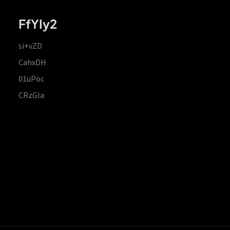
FfYIy2
si+vZD
CahxDH
01uPoc
CRzGla