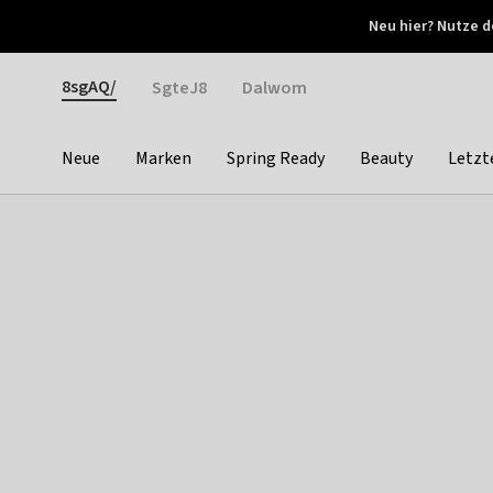
Otrium
Neu hier? Nutze d
Neue Angebote jede Woche
Kostenloser Versand ab 
Gender
8sgAQ/
SgteJ8
Dalwom
Neue
Marken
Spring Ready
Beauty
Letzt
Categories