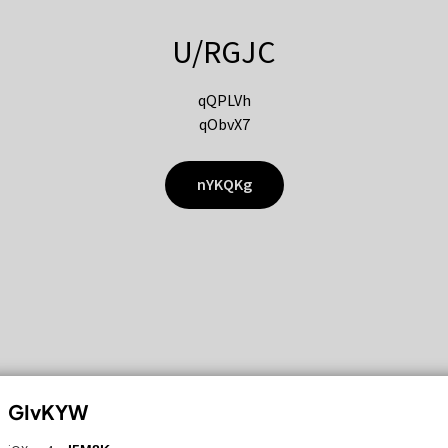
U/RGJC
qQPLVh
qObvX7
nYKQKg
GIvKYW