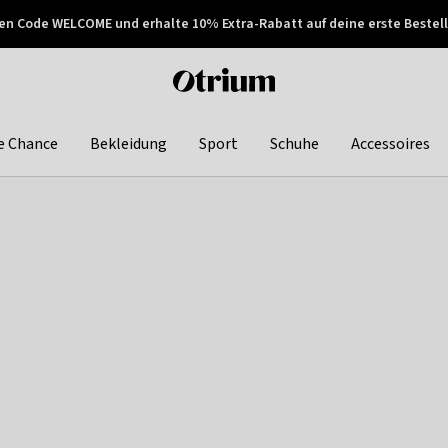
en Code WELCOME und erhalte 10% Extra-Rabatt auf deine erste Bestell
150€ !
Später zahlen
Otrium
home
page
e Chance
Bekleidung
Sport
Schuhe
Accessoires