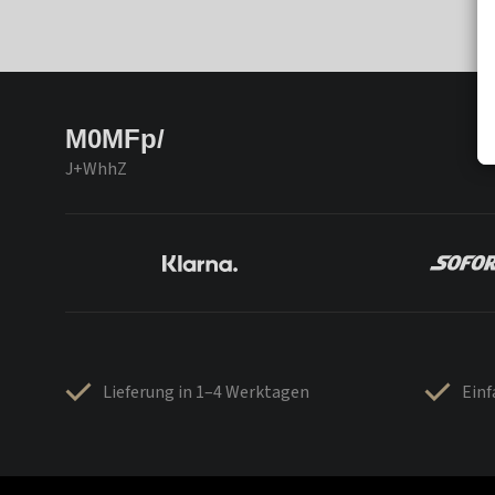
M0MFp/
J+WhhZ
Lieferung in 1–4 Werktagen
Ein