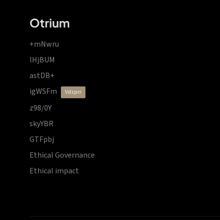
Otrium
+mNwru
lHjBUM
astDB+
igWSFm
vdzprr
z98/0Y
skyYBR
GTFpbj
Ethical Governance
Ethical impact