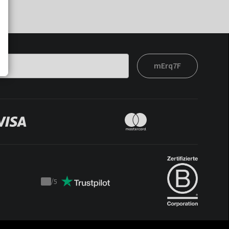
mErq7F
/
5
Trustpilot
score