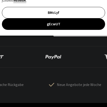
jOXvm4
mI5M8K
BMcLyf
gEcwUT
fache Rückgabe
Neue Angebote jede Woche