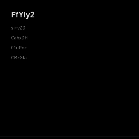
FfYIy2
si+vZD
CahxDH
01uPoc
CRzGla