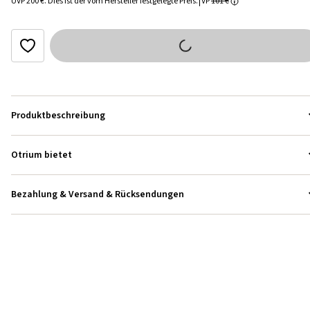
UVP
200 €
.
Dies ist der vom Hersteller festgelegte Preis.
VP
101 €
Produktbeschreibung
Otrium bietet
Bezahlung & Versand & Rücksendungen