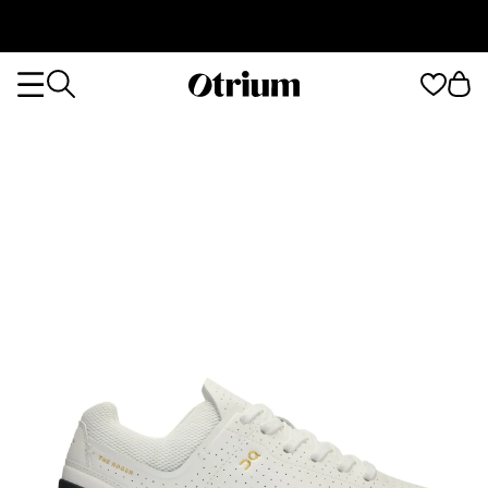
Otrium
Otrium
home
page