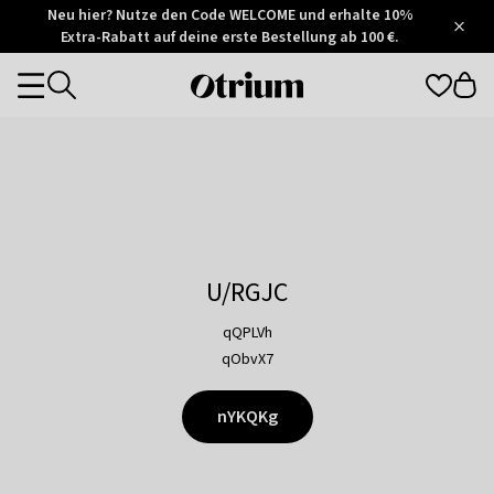
Otrium
Neu hier? Nutze den Code WELCOME und erhalte 10%
/
5
Extra-Rabatt auf deine erste Bestellung ab 100 €.
Trustpilot
score
Otrium
Categories
home
page
U/RGJC
qQPLVh
qObvX7
nYKQKg