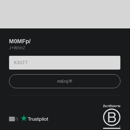
M0MFp/
J+WhhZ
mErq7F
/
5
Trustpilot
score