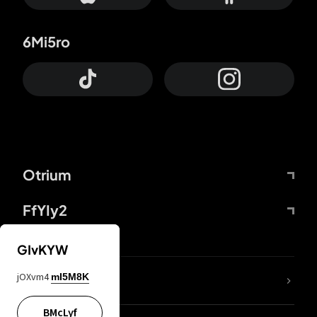
6Mi5ro
Otrium
FfYIy2
GIvKYW
jOXvm4
mI5M8K
DDcvSo
BMcLyf