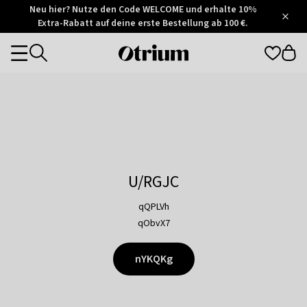
Otrium
Neu hier? Nutze den Code WELCOME und erhalte 10%
/
5
Extra-Rabatt auf deine erste Bestellung ab 100 €.
Trustpilot
score
Otrium
Categories
home
page
U/RGJC
qQPLVh
qObvX7
nYKQKg