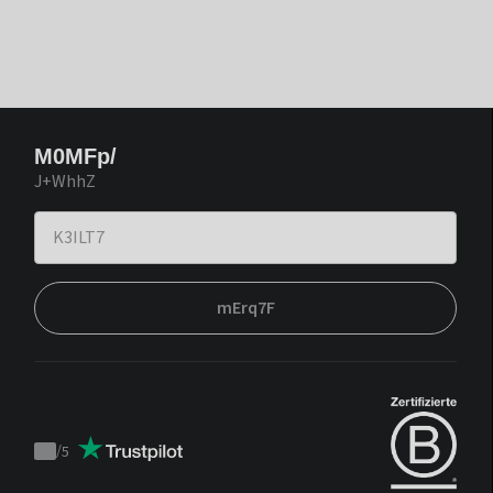
M0MFp/
J+WhhZ
mErq7F
/
5
Trustpilot
score