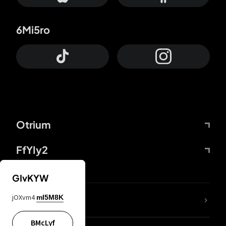
6Mi5ro
Otrium
FfYIy2
GIvKYW
jOXvm4
mI5M8K
DDcvSo
BMcLyf