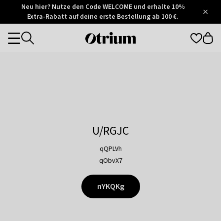
Otrium
Neu hier? Nutze den Code WELCOME und erhalte 10%
/
5
Extra-Rabatt auf deine erste Bestellung ab 100 €.
Trustpilot
score
Otrium
Categories
home
page
U/RGJC
qQPLVh
qObvX7
nYKQKg