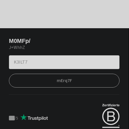
M0MFp/
J+WhhZ
mErq7F
/
5
Trustpilot
score