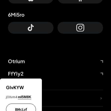
6Mi5ro
Otrium
FfYIy2
GIvKYW
jOXvm4
mI5M8K
DDcvSo
BMcLyf