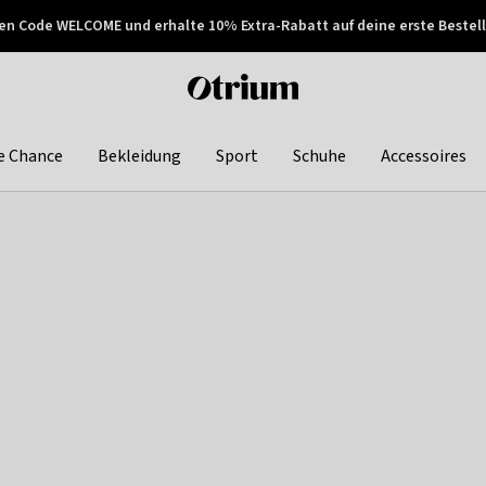
en Code WELCOME und erhalte 10% Extra-Rabatt auf deine erste Bestell
150€ !
Später zahlen
Otrium
home
page
e Chance
Bekleidung
Sport
Schuhe
Accessoires