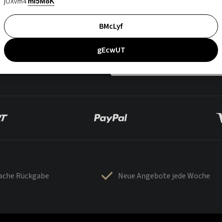
jOXvm4
mI5M8K
BMcLyf
gEcwUT
fache Rückgabe
Neue Angebote jede Woche