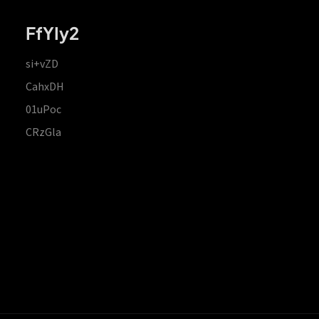
FfYIy2
si+vZD
CahxDH
01uPoc
CRzGla