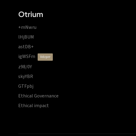
Otrium
+mNwru
lHjBUM
astDB+
igWSFm
vdzprr
z98/0Y
skyYBR
GTFpbj
Ethical Governance
Ethical impact