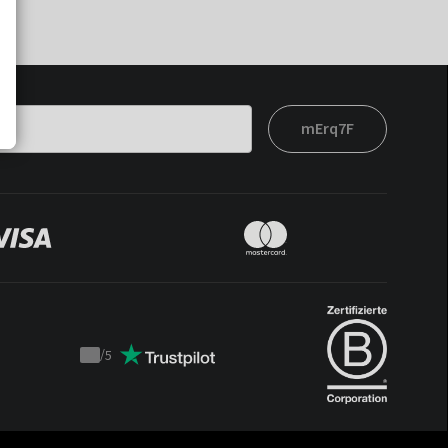
mErq7F
/
5
Trustpilot
score