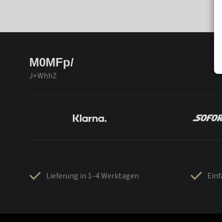
M0MFp/
J+WhhZ
Lieferung in 1–4 Werktagen
Ein