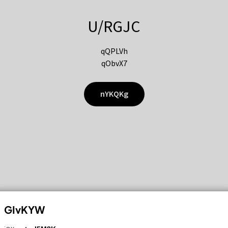
U/RGJC
qQPLVh
qObvX7
nYKQKg
GIvKYW