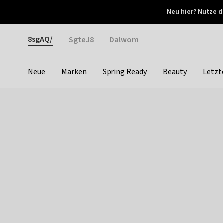
Otrium
Neu hier? Nutze d
Neue Angebote jede Woche
Kostenloser Versand ab 
Gender
8sgAQ/
SgteJ8
Dalwom
Neue
Marken
Spring Ready
Beauty
Letzt
Categories