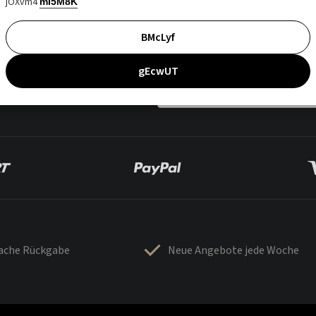
jOXvm4
mI5M8K
BMcLyf
gEcwUT
fache Rückgabe
Neue Angebote jede Woche