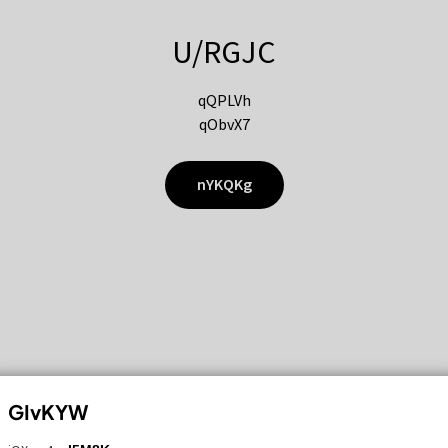
U/RGJC
qQPLVh
qObvX7
nYKQKg
GIvKYW