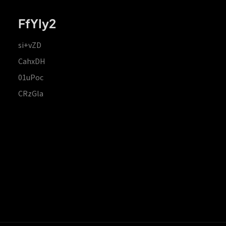
FfYIy2
si+vZD
CahxDH
01uPoc
CRzGla