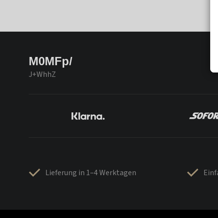
M0MFp/
J+WhhZ
Lieferung in 1–4 Werktagen
Ein