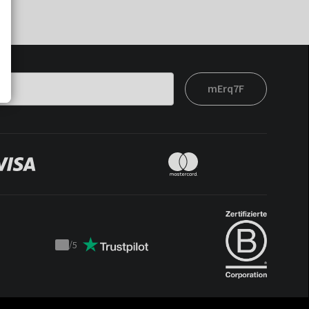
mErq7F
/
5
Trustpilot
score