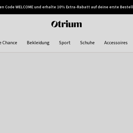
en Code WELCOME und erhalte 10% Extra-Rabatt auf deine erste Bestell
150€ !
Später zahlen
Otrium
home
page
e Chance
Bekleidung
Sport
Schuhe
Accessoires