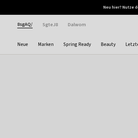
Otrium
Neu hier? Nutze d
Neue Angebote jede Woche
Kostenloser Versand ab 
Gender
8sgAQ/
SgteJ8
Dalwom
Neue
Marken
Spring Ready
Beauty
Letzt
Categories