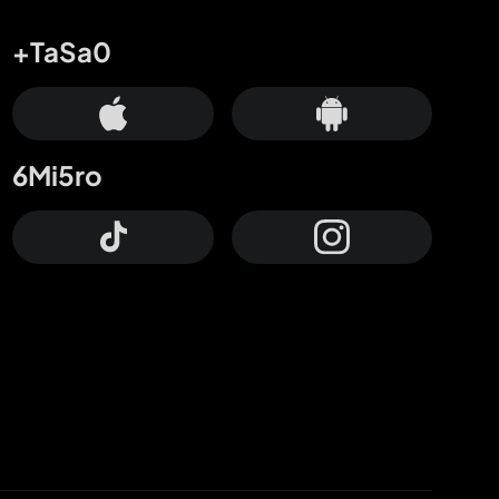
+TaSa0
6Mi5ro