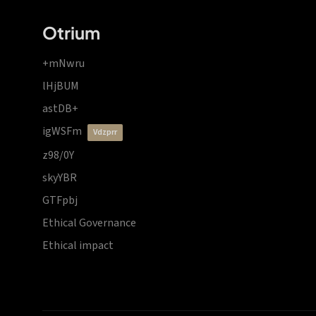
Otrium
+mNwru
lHjBUM
astDB+
igWSFm
vdzprr
z98/0Y
skyYBR
GTFpbj
Ethical Governance
Ethical impact