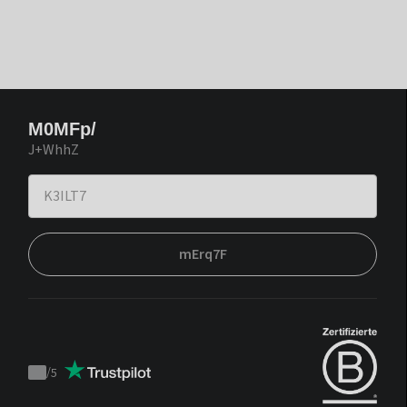
M0MFp/
J+WhhZ
mErq7F
/
5
Trustpilot
score