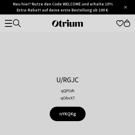
Otrium
Neu hier? Nutze den Code WELCOME und erhalte 10%
/
5
Extra-Rabatt auf deine erste Bestellung ab 100 €.
Trustpilot
score
Otrium
Categories
home
page
U/RGJC
qQPLVh
qObvX7
nYKQKg