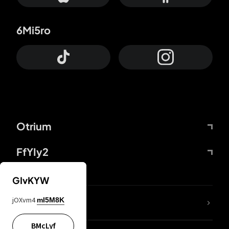
6Mi5ro
Otrium
FfYIy2
GIvKYW
jOXvm4
mI5M8K
DDcvSo
BMcLyf