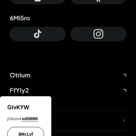
6Mi5ro
Otrium
FfYIy2
GIvKYW
jOXvm4
mI5M8K
DDcvSo
BMcLyf