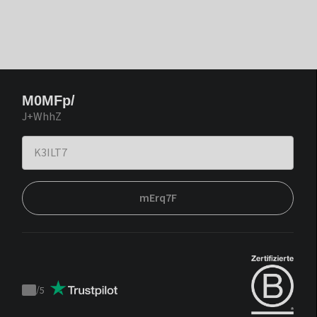
M0MFp/
J+WhhZ
mErq7F
/
5
Trustpilot
score