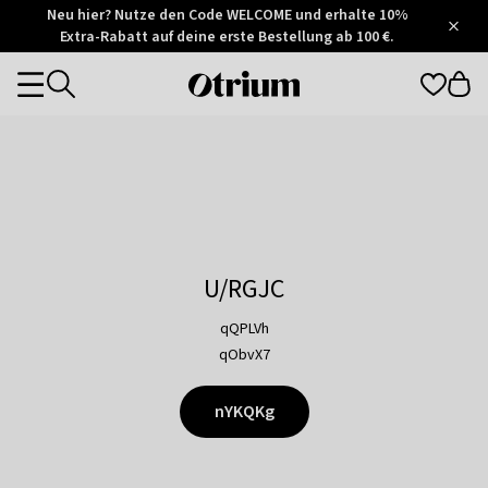
Otrium
Neu hier? Nutze den Code WELCOME und erhalte 10%
/
5
Extra-Rabatt auf deine erste Bestellung ab 100 €.
Trustpilot
score
Otrium
Categories
home
page
U/RGJC
qQPLVh
qObvX7
nYKQKg