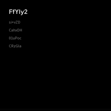
FfYIy2
si+vZD
CahxDH
01uPoc
CRzGla