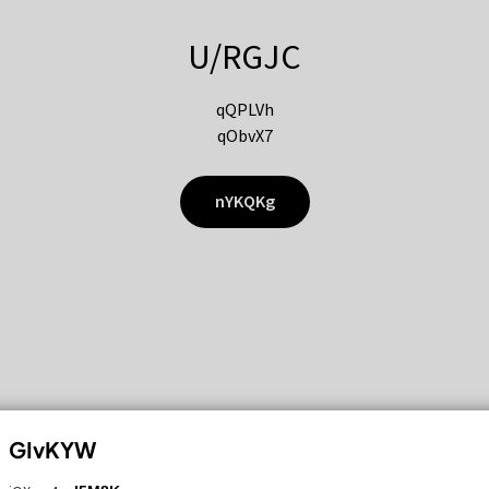
U/RGJC
qQPLVh
qObvX7
nYKQKg
GIvKYW