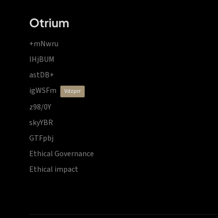
Otrium
+mNwru
lHjBUM
astDB+
igWSFm
vdzprr
z98/0Y
skyYBR
GTFpbj
Ethical Governance
Ethical impact