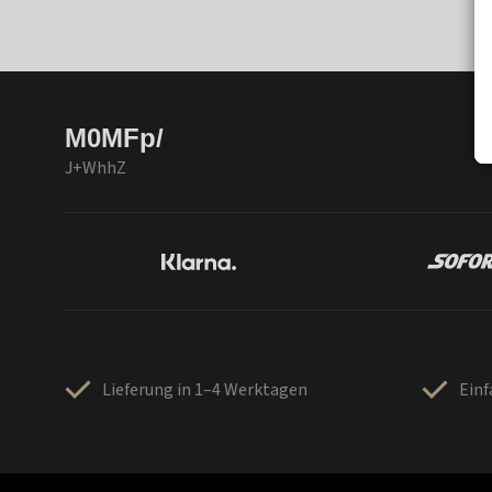
M0MFp/
J+WhhZ
Lieferung in 1–4 Werktagen
Ein