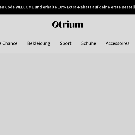
en Code WELCOME und erhalte 10% Extra-Rabatt auf deine erste Bestell
150€ !
Später zahlen
Otrium
home
page
e Chance
Bekleidung
Sport
Schuhe
Accessoires