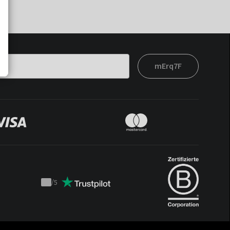
mErq7F
/
5
Trustpilot
score