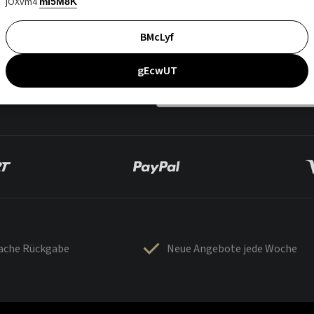
jOXvm4
mI5M8K
BMcLyf
gEcwUT
fache Rückgabe
Neue Angebote jede Woche