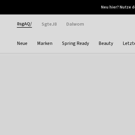
Otrium
Neu hier? Nutze d
Neue Angebote jede Woche
Kostenloser Versand ab 
Gender
8sgAQ/
SgteJ8
Dalwom
Neue
Marken
Spring Ready
Beauty
Letzt
Categories