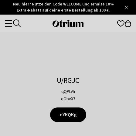
Otrium
Neu hier? Nutze den Code WELCOME und erhalte 10%
/
5
Extra-Rabatt auf deine erste Bestellung ab 100 €.
Trustpilot
score
Otrium
Categories
home
page
U/RGJC
qQPLVh
qObvX7
nYKQKg