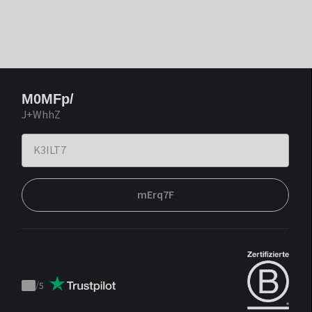
M0MFp/
J+WhhZ
mErq7F
/
5
Trustpilot
score