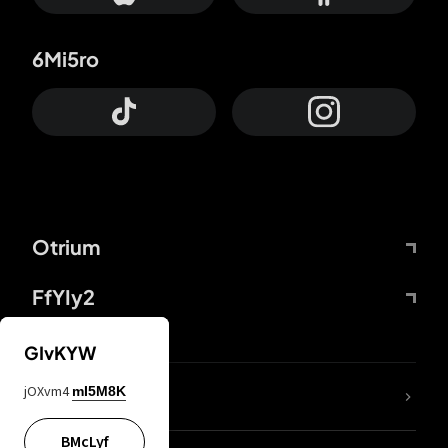
6Mi5ro
Otrium
FfYIy2
GIvKYW
jOXvm4
mI5M8K
DDcvSo
BMcLyf