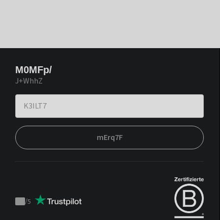
M0MFp/
J+WhhZ
mErq7F
/
5
Trustpilot
score