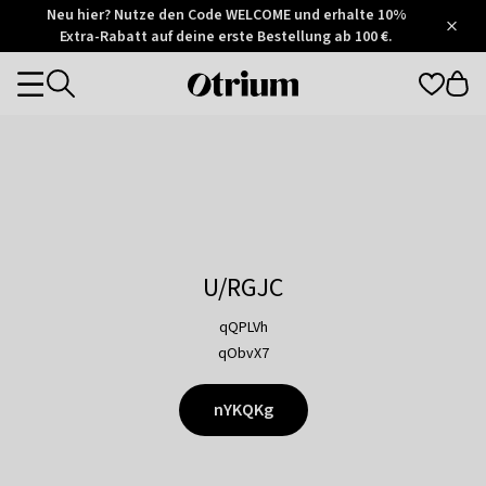
Otrium
Neu hier? Nutze den Code WELCOME und erhalte 10%
/
5
Extra-Rabatt auf deine erste Bestellung ab 100 €.
Trustpilot
score
Otrium
Categories
home
page
U/RGJC
qQPLVh
qObvX7
nYKQKg