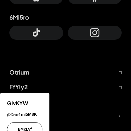
6Mi5ro
Otrium
FfYIy2
GIvKYW
jOXvm4
mI5M8K
DDcvSo
BMcLyf