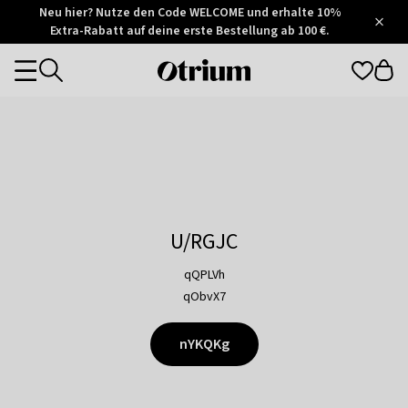
Otrium
Neu hier? Nutze den Code WELCOME und erhalte 10%
/
5
Extra-Rabatt auf deine erste Bestellung ab 100 €.
Trustpilot
score
Otrium
Categories
home
page
U/RGJC
qQPLVh
qObvX7
nYKQKg