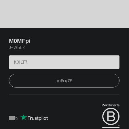
M0MFp/
J+WhhZ
mErq7F
/
5
Trustpilot
score