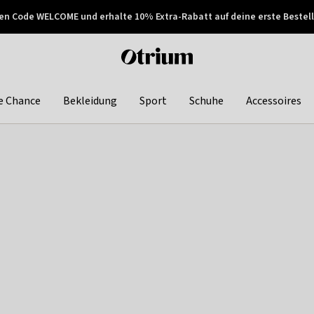
en Code WELCOME und erhalte 10% Extra-Rabatt auf deine erste Bestell
150€ !
Später zahlen
Otrium
home
page
e Chance
Bekleidung
Sport
Schuhe
Accessoires