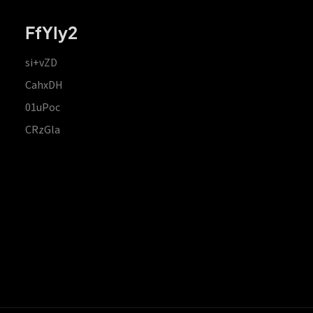
FfYIy2
si+vZD
CahxDH
01uPoc
CRzGla