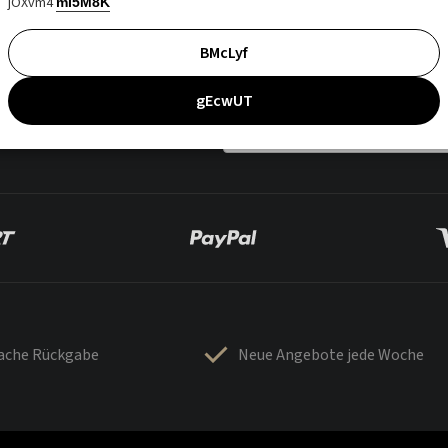
jOXvm4
mI5M8K
BMcLyf
gEcwUT
fache Rückgabe
Neue Angebote jede Woche