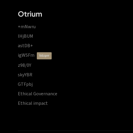
Otrium
+mNwru
lHjBUM
astDB+
igWSFm
vdzprr
z98/0Y
skyYBR
GTFpbj
Ethical Governance
Ethical impact