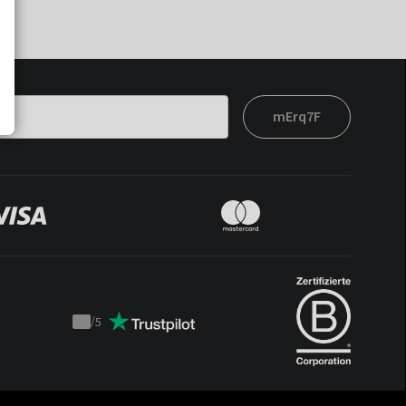
mErq7F
/
5
Trustpilot
score