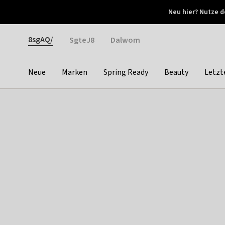
Otrium
Neu hier? Nutze d
Neue Angebote jede Woche
Kostenloser Versand ab 
Gender
8sgAQ/
SgteJ8
Dalwom
Neue
Marken
Spring Ready
Beauty
Letzt
Categories