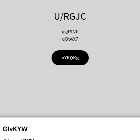
U/RGJC
qQPLVh
qObvX7
nYKQKg
GIvKYW