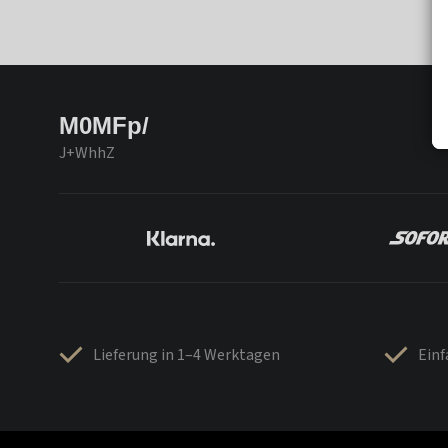
M0MFp/
J+WhhZ
Lieferung in 1–4 Werktagen
Ein