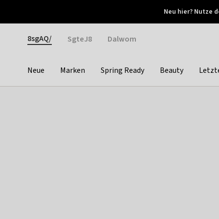
Otrium
Neu hier? Nutze d
Neue Angebote jede Woche
Kostenloser Versand ab 
Gender
8sgAQ/
SgteJ8
Dalwom
Neue
Marken
Spring Ready
Beauty
Letzt
Categories