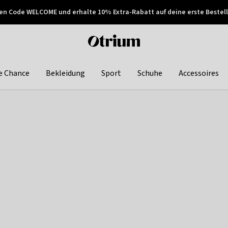
en Code WELCOME und erhalte 10% Extra-Rabatt auf deine erste Bestell
150€ !
Später zahlen
Otrium
home
page
e Chance
Bekleidung
Sport
Schuhe
Accessoires