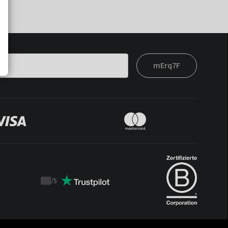
mErq7F
/
5
Trustpilot
score