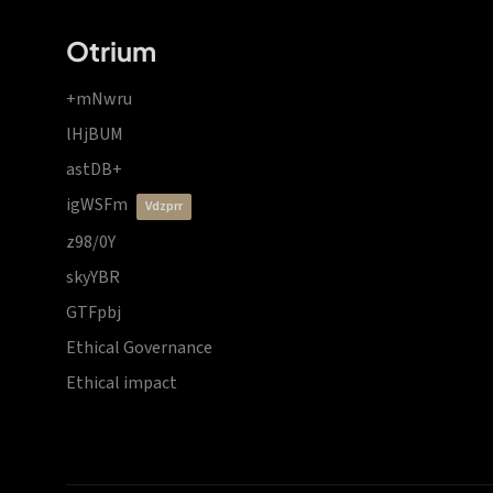
Otrium
+mNwru
lHjBUM
astDB+
igWSFm
vdzprr
z98/0Y
skyYBR
GTFpbj
Ethical Governance
Ethical impact