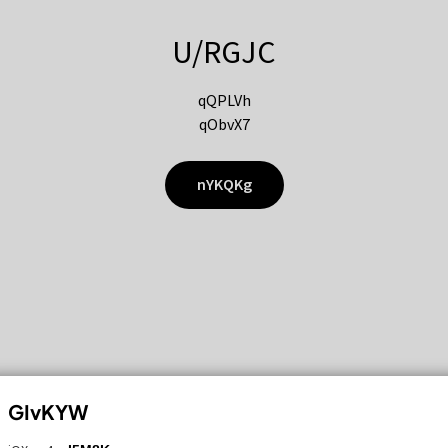
U/RGJC
qQPLVh
qObvX7
nYKQKg
GIvKYW