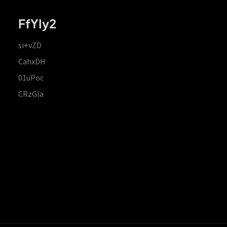
FfYIy2
si+vZD
CahxDH
01uPoc
CRzGla