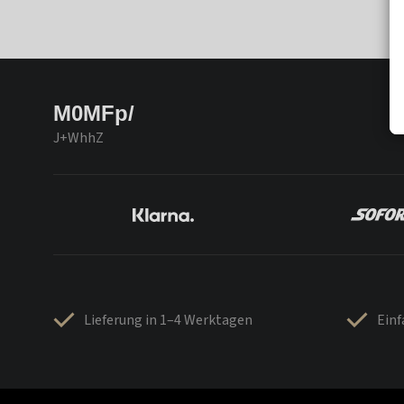
M0MFp/
J+WhhZ
Lieferung in 1–4 Werktagen
Ein