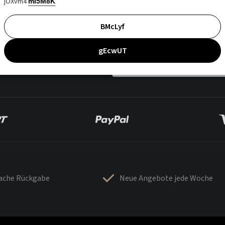
jOXvm4
mI5M8K
BMcLyf
gEcwUT
fache Rückgabe
Neue Angebote jede Woche