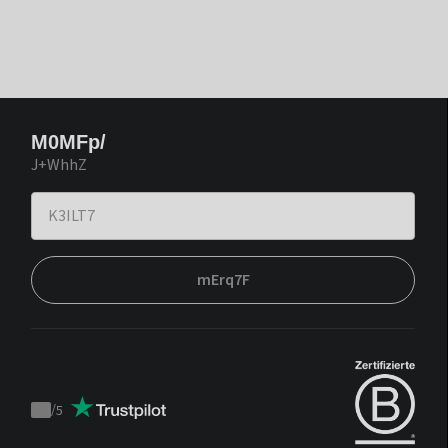
M0MFp/
J+WhhZ
mErq7F
/
5
Trustpilot
score