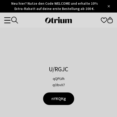
Otrium
Neu hier? Nutze den Code WELCOME und erhalte 10%
/
5
Extra-Rabatt auf deine erste Bestellung ab 100 €.
Trustpilot
score
Otrium
Categories
home
page
U/RGJC
qQPLVh
qObvX7
nYKQKg