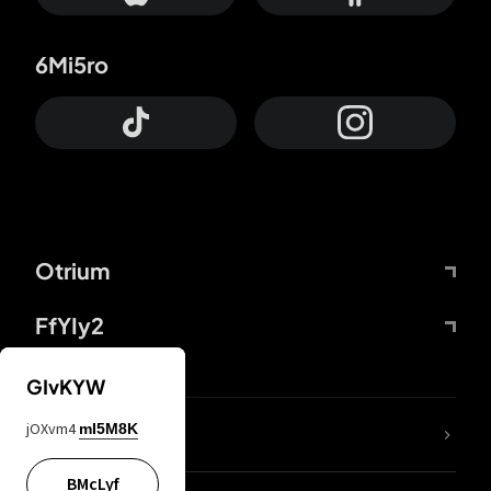
6Mi5ro
Otrium
FfYIy2
GIvKYW
jOXvm4
mI5M8K
DDcvSo
BMcLyf