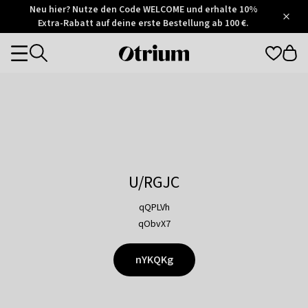
Otrium
Neu hier? Nutze den Code WELCOME und erhalte 10%
/
5
Extra-Rabatt auf deine erste Bestellung ab 100 €.
Trustpilot
score
Otrium
Categories
home
page
U/RGJC
qQPLVh
qObvX7
nYKQKg