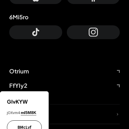
6Mi5ro
Otrium
FfYIy2
GIvKYW
jOXvm4
mI5M8K
DDcvSo
BMcLyf