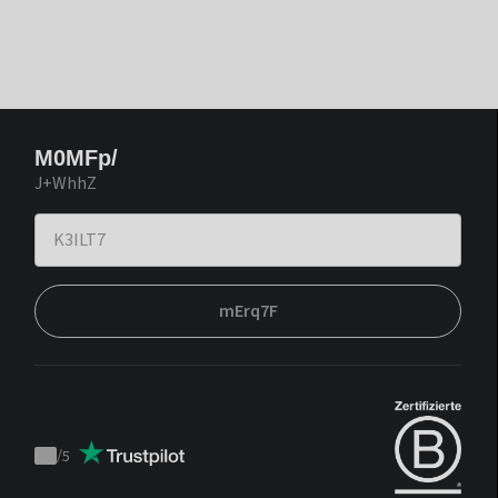
M0MFp/
J+WhhZ
mErq7F
/
5
Trustpilot
score