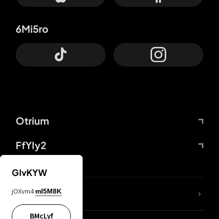
6Mi5ro
Otrium
FfYIy2
GIvKYW
jOXvm4
mI5M8K
DDcvSo
BMcLyf