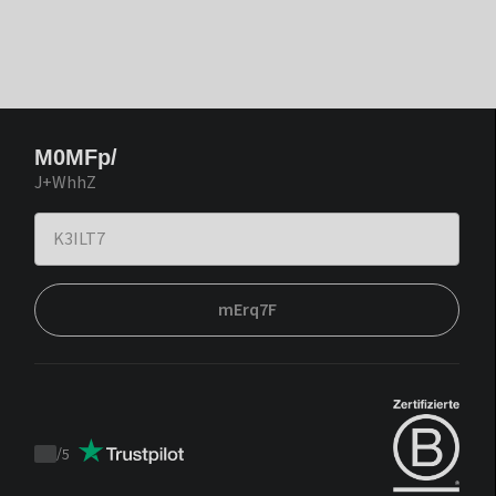
M0MFp/
J+WhhZ
mErq7F
/
5
Trustpilot
score