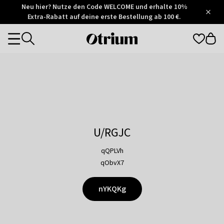
Otrium
Neu hier? Nutze den Code WELCOME und erhalte 10%
/
5
Extra-Rabatt auf deine erste Bestellung ab 100 €.
Trustpilot
score
Otrium
Categories
home
page
U/RGJC
qQPLVh
qObvX7
nYKQKg