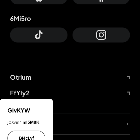
6Mi5ro
Otrium
FfYIy2
GIvKYW
jOXvm4
mI5M8K
DDcvSo
BMcLyf