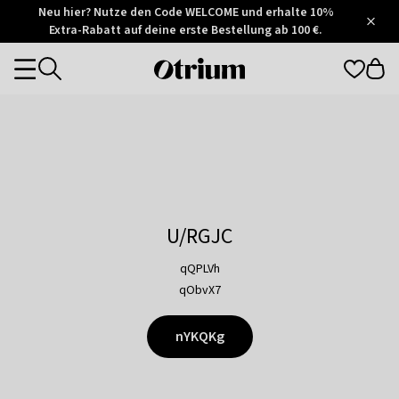
Otrium
Neu hier? Nutze den Code WELCOME und erhalte 10%
/
5
Extra-Rabatt auf deine erste Bestellung ab 100 €.
Trustpilot
score
Otrium
Categories
home
page
U/RGJC
qQPLVh
qObvX7
nYKQKg