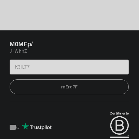
M0MFp/
J+WhhZ
mErq7F
/
5
Trustpilot
score