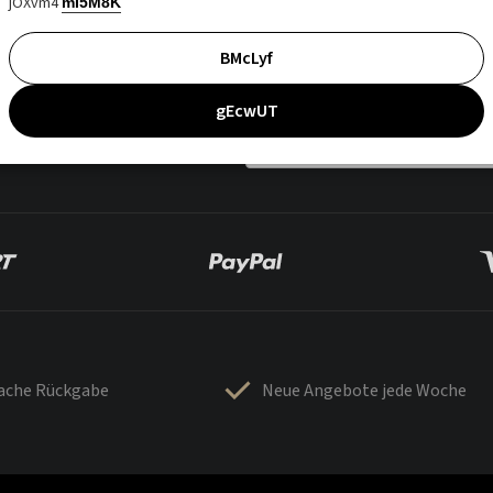
jOXvm4
mI5M8K
BMcLyf
gEcwUT
fache Rückgabe
Neue Angebote jede Woche