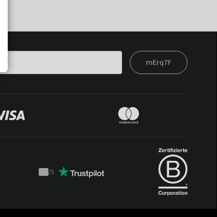
mErq7F
/
5
Trustpilot
score