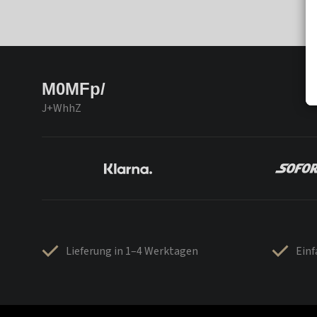
M0MFp/
J+WhhZ
Lieferung in 1–4 Werktagen
Ein