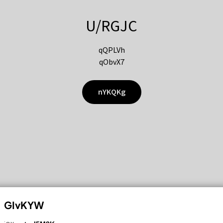
U/RGJC
qQPLVh
qObvX7
nYKQKg
GIvKYW