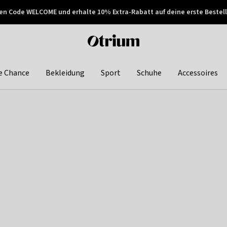
en Code WELCOME und erhalte 10% Extra-Rabatt auf deine erste Bestell
150€ !
Später zahlen
Otrium
home
page
e Chance
Bekleidung
Sport
Schuhe
Accessoires