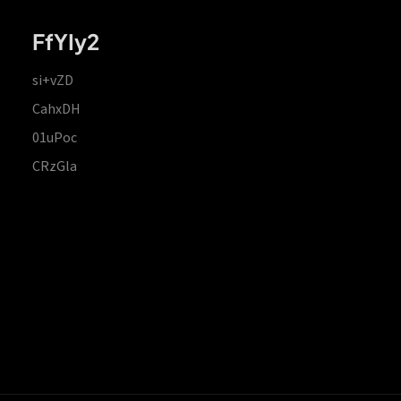
FfYIy2
si+vZD
CahxDH
01uPoc
CRzGla