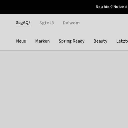
Otrium
Neu hier? Nutze d
Neue Angebote jede Woche
Kostenloser Versand ab 
Gender
8sgAQ/
SgteJ8
Dalwom
Neue
Marken
Spring Ready
Beauty
Letzt
Categories