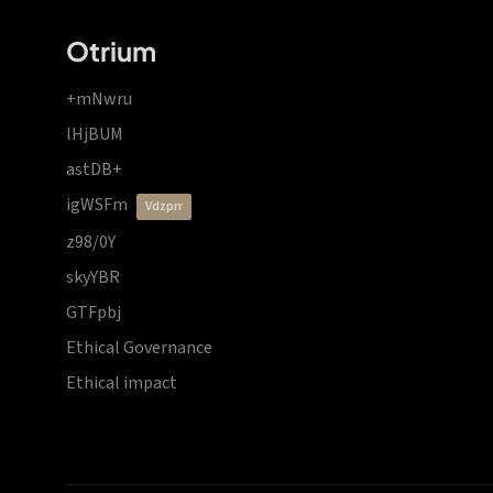
Otrium
+mNwru
lHjBUM
astDB+
igWSFm
vdzprr
z98/0Y
skyYBR
GTFpbj
Ethical Governance
Ethical impact