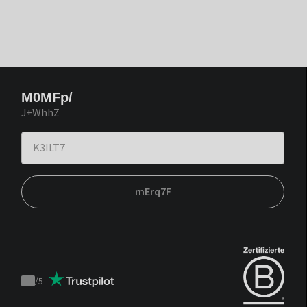
M0MFp/
J+WhhZ
mErq7F
/
5
Trustpilot
score