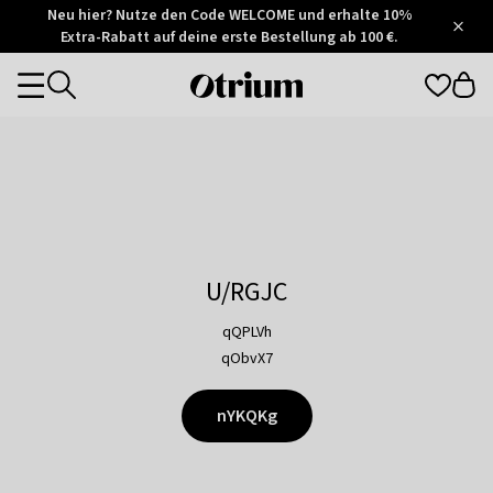
Otrium
Neu hier? Nutze den Code WELCOME und erhalte 10%
/
5
Extra-Rabatt auf deine erste Bestellung ab 100 €.
Trustpilot
score
Otrium
Categories
home
page
U/RGJC
qQPLVh
qObvX7
nYKQKg