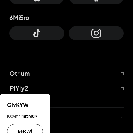
6Mi5ro
Otrium
FfYIy2
GIvKYW
jOXvm4
mI5M8K
DDcvSo
BMcLyf