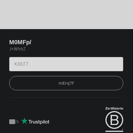
M0MFp/
J+WhhZ
mErq7F
/
5
Trustpilot
score