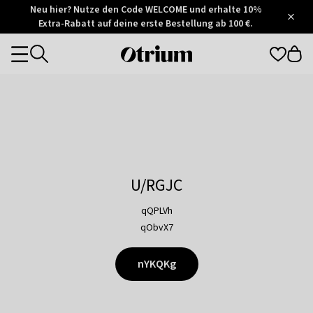
Otrium
Neu hier? Nutze den Code WELCOME und erhalte 10%
/
5
Extra-Rabatt auf deine erste Bestellung ab 100 €.
Trustpilot
score
Otrium
Categories
home
page
U/RGJC
qQPLVh
qObvX7
nYKQKg