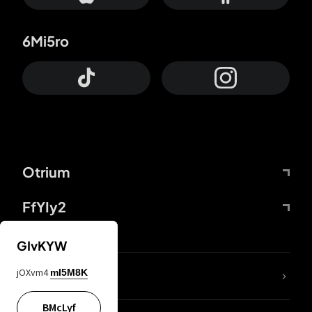
6Mi5ro
Otrium
FfYIy2
GIvKYW
jOXvm4
mI5M8K
DDcvSo
BMcLyf