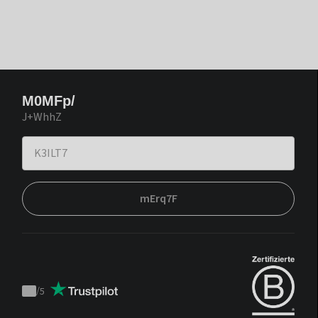
M0MFp/
J+WhhZ
mErq7F
/
5
Trustpilot
score