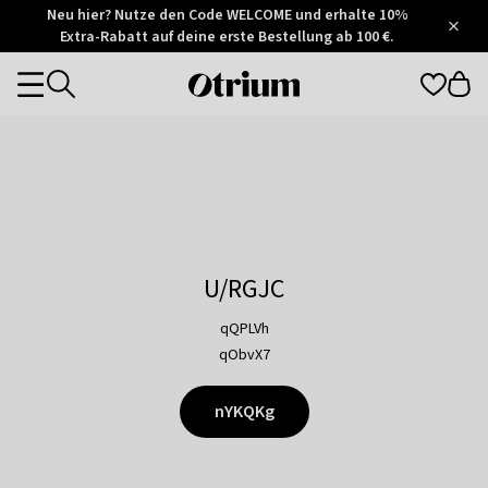
Otrium
Neu hier? Nutze den Code WELCOME und erhalte 10%
/
5
Extra-Rabatt auf deine erste Bestellung ab 100 €.
Trustpilot
score
Otrium
Categories
home
page
U/RGJC
qQPLVh
qObvX7
nYKQKg