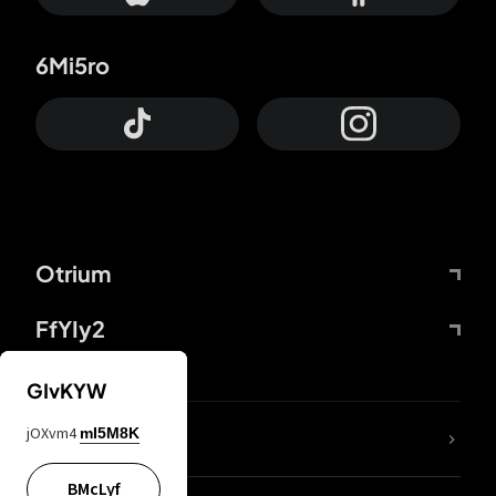
6Mi5ro
Otrium
FfYIy2
GIvKYW
jOXvm4
mI5M8K
DDcvSo
BMcLyf