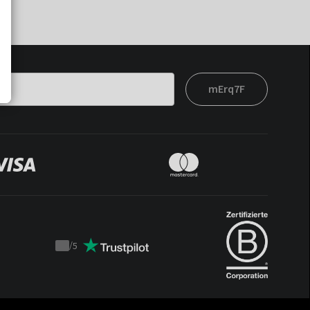
mErq7F
/
5
Trustpilot
score