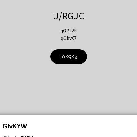
U/RGJC
qQPLVh
qObvX7
nYKQKg
GIvKYW