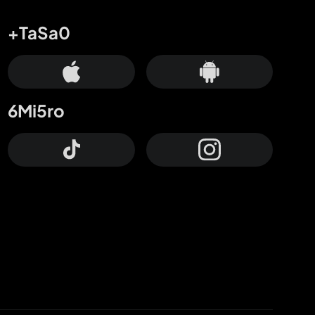
+TaSa0
6Mi5ro