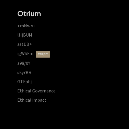
Otrium
+mNwru
lHjBUM
astDB+
igWSFm
vdzprr
z98/0Y
skyYBR
GTFpbj
Ethical Governance
Ethical impact