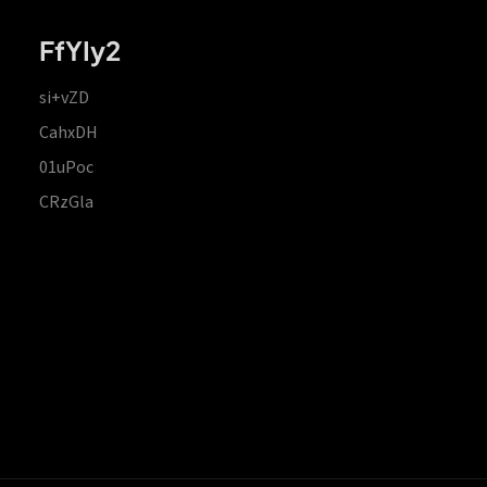
FfYIy2
si+vZD
CahxDH
01uPoc
CRzGla