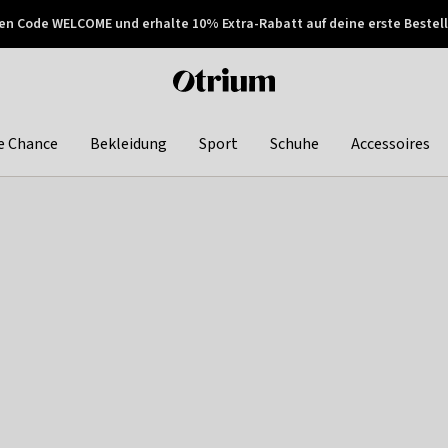
en Code WELCOME und erhalte 10% Extra-Rabatt auf deine erste Bestell
150€ !
Später zahlen
Otrium
home
page
e Chance
Bekleidung
Sport
Schuhe
Accessoires