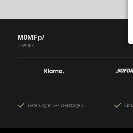
M0MFp/
J+WhhZ
Lieferung in 1–4 Werktagen
Ein