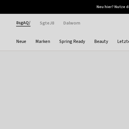
Otrium
Neu hier? Nutze d
Neue Angebote jede Woche
Kostenloser Versand ab 
Gender
8sgAQ/
SgteJ8
Dalwom
Neue
Marken
Spring Ready
Beauty
Letzt
Categories