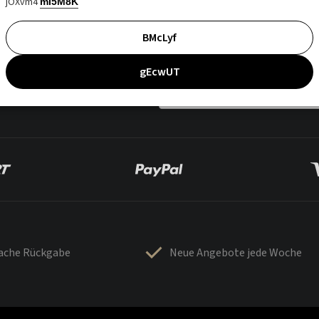
jOXvm4
mI5M8K
BMcLyf
gEcwUT
fache Rückgabe
Neue Angebote jede Woche