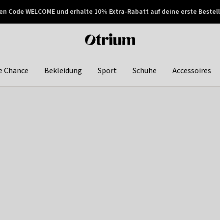
en Code WELCOME und erhalte 10% Extra-Rabatt auf deine erste Bestell
150€ !
Später zahlen
Otrium
home
page
e Chance
Bekleidung
Sport
Schuhe
Accessoires