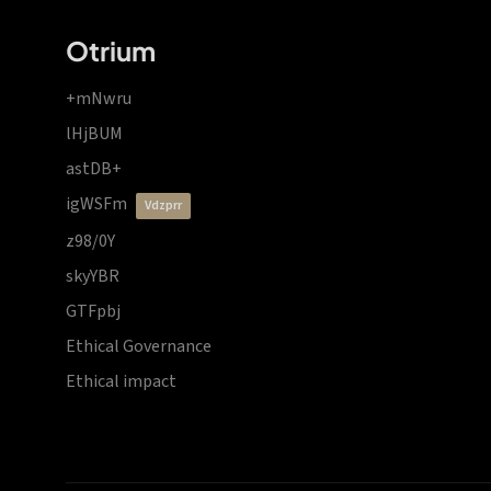
Otrium
+mNwru
lHjBUM
astDB+
igWSFm
vdzprr
z98/0Y
skyYBR
GTFpbj
Ethical Governance
Ethical impact