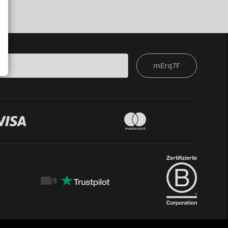
mErq7F
/
5
Trustpilot
score