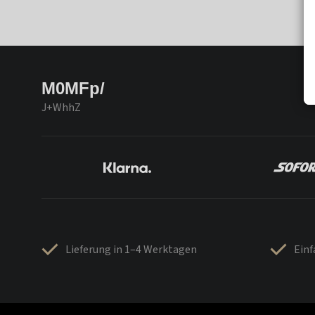
M0MFp/
J+WhhZ
Lieferung in 1–4 Werktagen
Ein