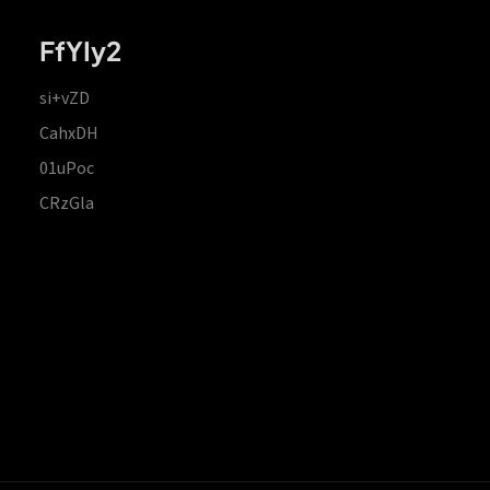
FfYIy2
si+vZD
CahxDH
01uPoc
CRzGla