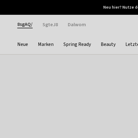
Otrium
Neu hier? Nutze d
Neue Angebote jede Woche
Kostenloser Versand ab 
Gender
8sgAQ/
SgteJ8
Dalwom
Neue
Marken
Spring Ready
Beauty
Letzt
Categories