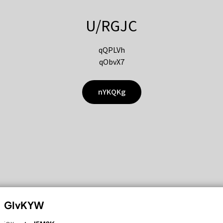
U/RGJC
qQPLVh
qObvX7
nYKQKg
GIvKYW