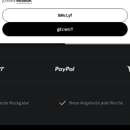
jOXvm4
mI5M8K
BMcLyf
gEcwUT
fache Rückgabe
Neue Angebote jede Woche