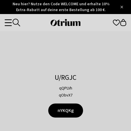
Otrium
Neu hier? Nutze den Code WELCOME und erhalte 10%
/
5
Extra-Rabatt auf deine erste Bestellung ab 100 €.
Trustpilot
score
Otrium
Categories
home
page
U/RGJC
qQPLVh
qObvX7
nYKQKg