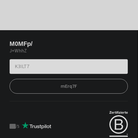
M0MFp/
J+WhhZ
mErq7F
/
5
Trustpilot
score