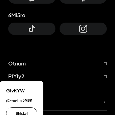
6Mi5ro
Otrium
FfYIy2
GIvKYW
jOXvm4
mI5M8K
DDcvSo
BMcLyf