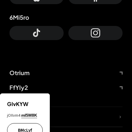
6Mi5ro
Otrium
FfYIy2
GIvKYW
jOXvm4
mI5M8K
DDcvSo
BMcLyf