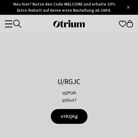
Otrium
Neu hier? Nutze den Code WELCOME und erhalte 10%
/
5
Extra-Rabatt auf deine erste Bestellung ab 100 €.
Trustpilot
score
Otrium
Categories
home
page
U/RGJC
qQPLVh
qObvX7
nYKQKg