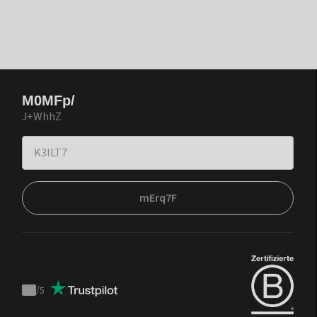
M0MFp/
J+WhhZ
mErq7F
/
5
Trustpilot
score