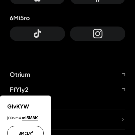
6Mi5ro
Otrium
FfYIy2
GIvKYW
jOXvm4
mI5M8K
DDcvSo
BMcLyf