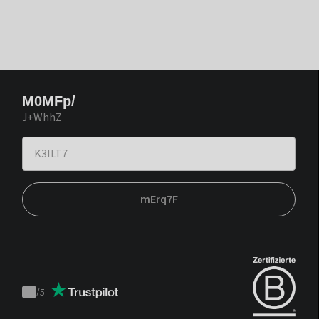
M0MFp/
J+WhhZ
mErq7F
/
5
Trustpilot
score