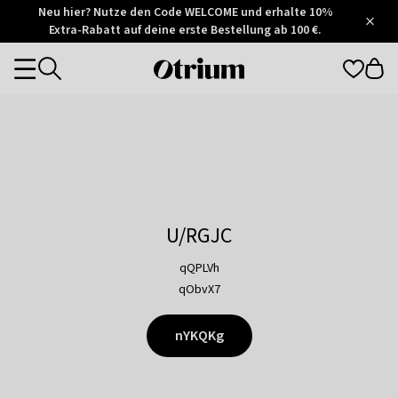
Otrium
Neu hier? Nutze den Code WELCOME und erhalte 10%
/
5
Extra-Rabatt auf deine erste Bestellung ab 100 €.
Trustpilot
score
Otrium
Categories
home
page
U/RGJC
qQPLVh
qObvX7
nYKQKg