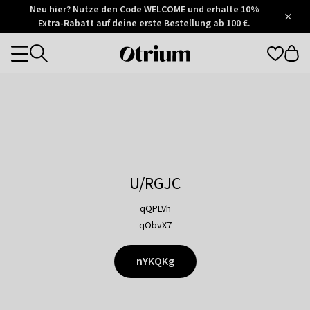
Otrium
Neu hier? Nutze den Code WELCOME und erhalte 10%
/
5
Extra-Rabatt auf deine erste Bestellung ab 100 €.
Trustpilot
score
Otrium
Categories
home
page
U/RGJC
qQPLVh
qObvX7
nYKQKg