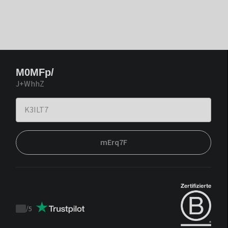
M0MFp/
J+WhhZ
mErq7F
/
5
Trustpilot
score