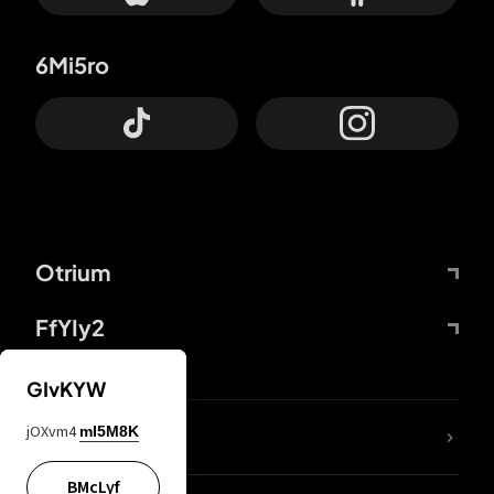
6Mi5ro
Otrium
FfYIy2
GIvKYW
jOXvm4
mI5M8K
DDcvSo
BMcLyf